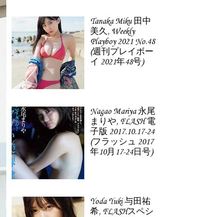
Tanaka Miku 田中
美久, Weekly
Playboy 2021 No.48
(週刊プレイボー
イ 2021年48号)
Nagao Mariya 永尾
まりや, FLASH 電
子版 2017.10.17-24
(フラッシュ 2017
年10月17-24日号)
Yoda Yuki 与田祐
希, FLASHスペシ