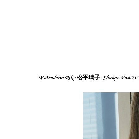
Matsudaira Riko 松平璃子, Shukan Pos