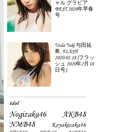
ャル グラビア
BEST 2020年早春
号
Yoda Yuki 与田祐
希, FLASH
2020.02.18 (フラッ
シュ 2020年2月18
日号)
Idol
Nogizaka46
AKB48
NMB48
Keyakizaka46