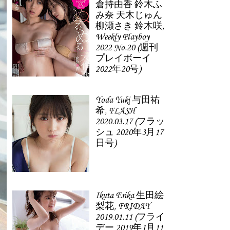
倉持由香 鈴木ふ
み奈 天木じゅん
柳瀬さき 鈴木咲,
Weekly Playboy
2022 No.20 (週刊
プレイボーイ
2022年20号)
Yoda Yuki 与田祐
希, FLASH
2020.03.17 (フラッ
シュ 2020年3月17
日号)
Ikuta Erika 生田絵
梨花, FRIDAY
2019.01.11 (フライ
デー 2019年1月11