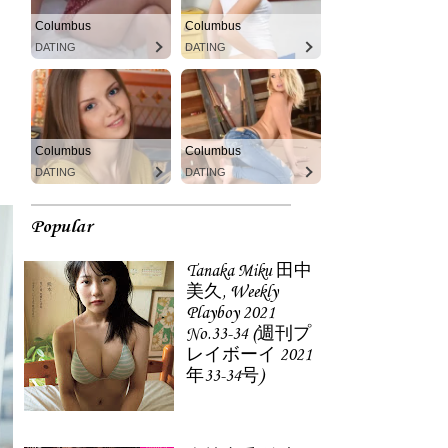
Columbus
Columbus
DATING
DATING
Columbus
Columbus
DATING
DATING
Popular
Tanaka Miku 田中
美久, Weekly
Playboy 2021
No.33-34 (週刊プ
レイボーイ 2021
年33-34号)