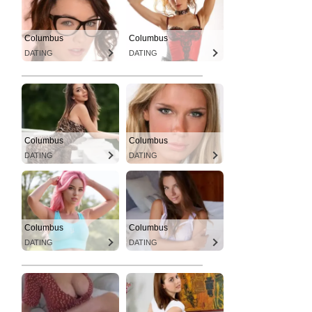
Columbus
Columbus
DATING
DATING
Columbus
Columbus
DATING
DATING
Columbus
Columbus
DATING
DATING