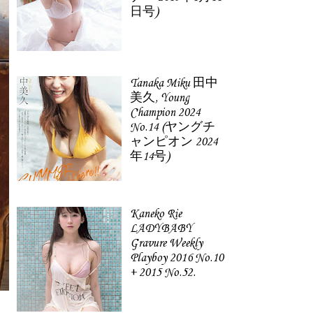
日号)
Tanaka Miku 田中
美久, Young
Champion 2024
No.14 (ヤングチ
ャンピオン 2024
年14号)
Kaneko Rie
LADYBABY
Gravure Weekly
Playboy 2016 No.10
+ 2015 No.52.