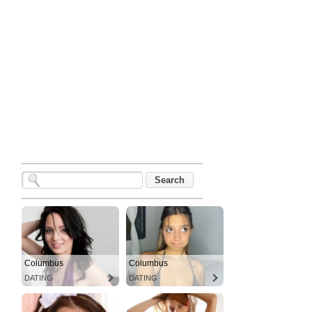
Columbus
Columbus
DATING
DATING