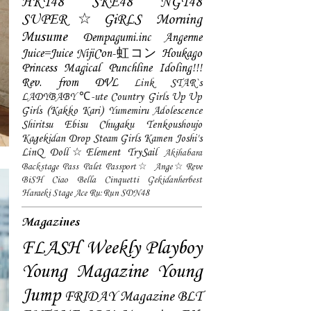
HKT48
SKE48
NGT48
SUPER☆GiRLS
Morning
Musume
Dempagumi.inc
Angerme
Juice=Juice
NijiCon-虹コン
Houkago
Princess
Magical Punchline
Idoling!!!
Rev. from DVL
Link STAR`s
LADYBABY
℃-ute
Country Girls
Up Up
Girls (Kakko Kari)
Yumemiru Adolescence
Shiritsu Ebisu Chugaku
Tenkoushoujo
Kagekidan
Drop
Steam Girls
Kamen Joshi's
LinQ
Doll☆Element
TrySail
Akihabara
Backstage Pass
Palet
Passport☆
Ange☆Reve
BiSH
Ciao Bella Cinquetti
Gekidanherbest
Haraeki Stage Ace
Ru:Run
SDN48
Magazines
FLASH
Weekly Playboy
Young Magazine
Young
Jump
FRIDAY Magazine
BLT