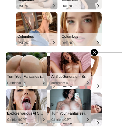
DATING
DATING
Columbus
Columbus
DATING
DATING
Turn Your Fantasies into Reality
AI Slut Generator - Bring your Fantasies to life 🔥
Columbus
Columbus
GirlfriendGPT
ourdream.ai
DATING
DATING
Explore various AI Characters on GirlfriendGPT
Turn Your Fantasies into Reality on GirlfriendGPT
Columbus
Columbus
GirlfriendGPT
GirlfriendGPT
DATING
DATING