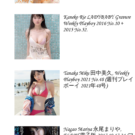
Kaneko Rie LADYBABY Gravure
Weekly Playboy 2016 No.10 +
2015 No.52.
Tanaka Miku 田中美久, Weekly
Playboy 2021 No.48 (週刊プレイ
ボーイ 2021年48号)
Nagao Mariya 永尾まりや,