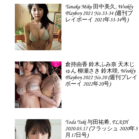
Tanaka Miku 田中美久, Weekly
Playboy 2021 No.33-34 (週刊プ
レイボーイ 2021年33-34号)
倉持由香 鈴木ふみ奈 天木じ
ゅん 柳瀬さき 鈴木咲, Weekly
Playboy 2022 No.20 (週刊プレイ
ボーイ 2022年20号)
Yoda Yuki 与田祐希, FLASH
2020.03.17 (フラッシュ 2020年3
月17日号)