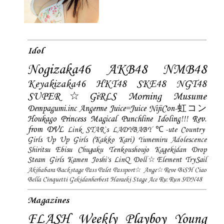
Idol
Nogizaka46
AKB48
NMB48
Keyakizaka46
HKT48
SKE48
NGT48
SUPER☆GiRLS
Morning Musume
Dempagumi.inc
Angerme
Juice=Juice
NijiCon-虹コン
Houkago Princess
Magical Punchline
Idoling!!!
Rev.
from DVL
Link STAR`s
LADYBABY
℃-ute
Country
Girls
Up Up Girls (Kakko Kari)
Yumemiru Adolescence
Shiritsu Ebisu Chugaku
Tenkoushoujo Kagekidan
Drop
Steam Girls
Kamen Joshi's
LinQ
Doll☆Element
TrySail
Akihabara Backstage Pass
Palet
Passport☆
Ange☆Reve
BiSH
Ciao
Bella Cinquetti
Gekidanherbest
Haraeki Stage Ace
Ru:Run
SDN48
Magazines
FLASH
Weekly Playboy
Young