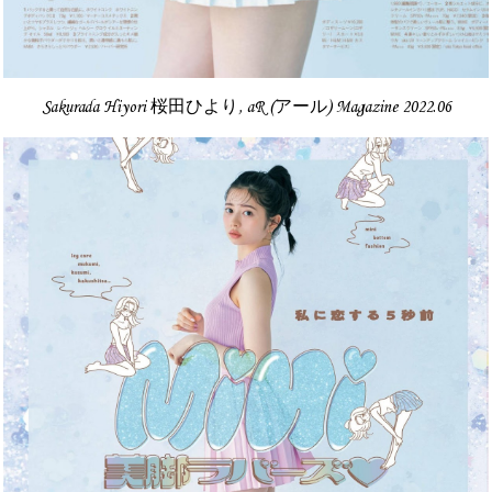
Sakurada Hiyori 桜田ひより, aR (アール) Magazine 2022.06