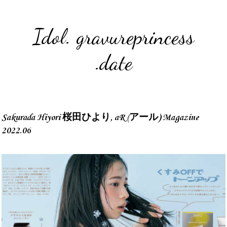
Idol. gravureprincess
.date
Sakurada Hiyori 桜田ひより, aR (アール) Magazine
2022.06