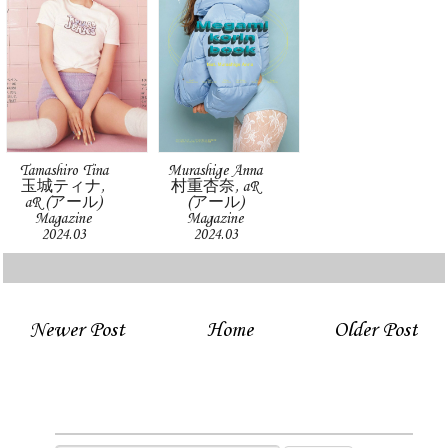
Tamashiro Tina
Murashige Anna
玉城ティナ,
村重杏奈, aR
aR (アール)
(アール)
Magazine
Magazine
2024.03
2024.03
Newer Post
Home
Older Post