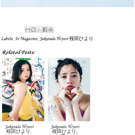
Labels:
Ar Magazine
,
Sakurada Hiyori 桜田ひより
Related Posts:
Sakurada Hiyori
Sakurada Hiyori
桜田ひより,
桜田ひより,