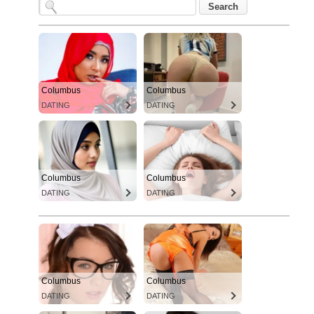
Columbus
Columbus
DATING
DATING
Columbus
Columbus
DATING
DATING
Columbus
Columbus
DATING
DATING