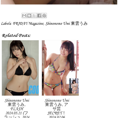
Labels:
FRIDAY Magazine
,
Shinonome Umi 東雲うみ
Related Posts:
Shinonome Umi
Shinonome Umi
東雲うみ,
東雲うみ, ア
FLASH
サ芸
2024.05.21 (フ
SECRET！
ラッシュ 2024
2024.02.06