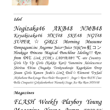
Idol
Nogizaka46
AKB48
NMB48
Keyakizaka46
HKT48
SKE48
NGT48
SUPER☆GiRLS
Morning Musume
Dempagumi.inc
Angerme
Juice=Juice
NijiCon-虹コン
Houkago Princess
Magical Punchline
Idoling!!!
Rev.
from DVL
Link STAR`s
LADYBABY
℃-ute
Country
Girls
Up Up Girls (Kakko Kari)
Yumemiru Adolescence
Shiritsu Ebisu Chugaku
Tenkoushoujo Kagekidan
Drop
Steam Girls
Kamen Joshi's
LinQ
Doll☆Element
TrySail
Akihabara Backstage Pass
Palet
Passport☆
Ange☆Reve
BiSH
Ciao
Bella Cinquetti
Gekidanherbest
Haraeki Stage Ace
Ru:Run
SDN48
Magazines
FLASH
Weekly Playboy
Young