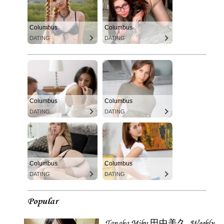
Columbus
Columbus
DATING
DATING
Columbus
Columbus
DATING
DATING
Columbus
Columbus
DATING
DATING
Popular
Tanaka Miku 田中美久, Weekly