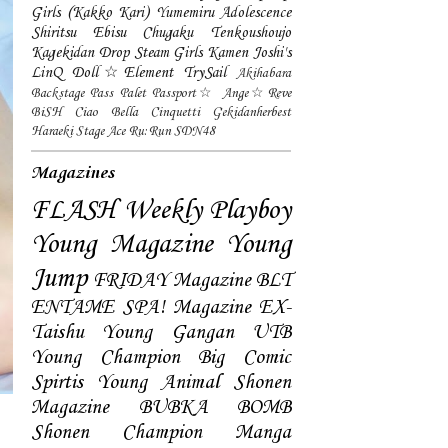
Girls (Kakko Kari)
Yumemiru Adolescence
Shiritsu Ebisu Chugaku
Tenkoushoujo
Kagekidan
Drop
Steam Girls
Kamen Joshi's
LinQ
Doll☆Element
TrySail
Akihabara
Backstage Pass
Palet
Passport☆
Ange☆Reve
BiSH
Ciao Bella Cinquetti
Gekidanherbest
Haraeki Stage Ace
Ru:Run
SDN48
Magazines
FLASH
Weekly Playboy
Young Magazine
Young
Jump
FRIDAY Magazine
BLT
ENTAME
SPA! Magazine
EX-
Taishu
Young Gangan
UTB
Young Champion
Big Comic
Spirtis
Young Animal
Shonen
Magazine
BUBKA
BOMB
Shonen Champion
Manga