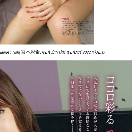
yamoto Saki 宮本彩希, PLATINUM FLASH 2022 VOL.19