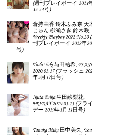
(週刊プレイボーイ 2021年
33-34号)
倉持由香 鈴木ふみ奈 天木
じゅん 柳瀬さき 鈴木咲,
Weekly Playboy 2022 No.20 (週
刊プレイボーイ 2022年20
号)
Yoda Yuki 与田祐希, FLASH
2020.03.17 (フラッシュ 2020
年3月17日号)
Ikuta Erika 生田絵梨花,
FRIDAY 2019.01.11 (フライ
デー 2019年1月11日号)
Tanaka Miku 田中美久, Young