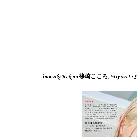
Shinozaki Kokoro 篠崎こころ, Miyamoto