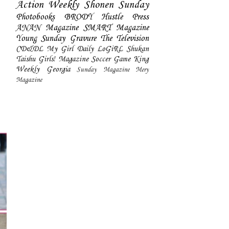
Action
Weekly Shonen Sunday
Photobooks
BRODY
Hustle Press
ANAN Magazine
SMART Magazine
Young Sunday
Gravure The Television
CD&DL My Girl
Daily LoGiRL
Shukan
Taishu
Girls! Magazine
Soccer Game King
Weekly Georgia
Sunday Magazine
Mery
Magazine