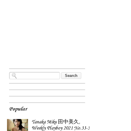
Popular
Tanaka Miku 田中美久,
Weekly Playboy 2021 No.33-34