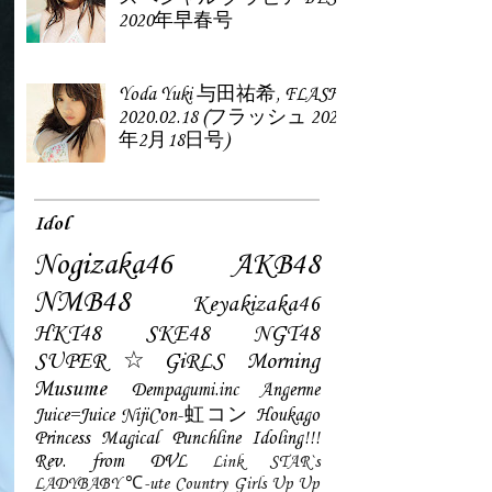
2020年早春号
Yoda Yuki 与田祐希, FLASH
2020.02.18 (フラッシュ 2020
年2月18日号)
Idol
Nogizaka46
AKB48
NMB48
Keyakizaka46
HKT48
SKE48
NGT48
SUPER☆GiRLS
Morning
Musume
Dempagumi.inc
Angerme
Juice=Juice
NijiCon-虹コン
Houkago
Princess
Magical Punchline
Idoling!!!
Rev. from DVL
Link STAR`s
LADYBABY
℃-ute
Country Girls
Up Up