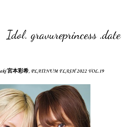
Idol. gravureprincess .date
 Saki 宮本彩希, PLATINUM FLASH 2022 VOL.19