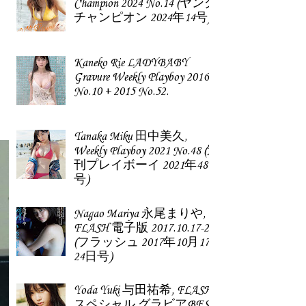
Champion 2024 No.14 (ヤング
チャンピオン 2024年14号)
Kaneko Rie LADYBABY
Gravure Weekly Playboy 2016
No.10 + 2015 No.52.
Tanaka Miku 田中美久,
Weekly Playboy 2021 No.48 (週
刊プレイボーイ 2021年48
号)
Nagao Mariya 永尾まりや,
FLASH 電子版 2017.10.17-24
(フラッシュ 2017年10月17-
24日号)
Yoda Yuki 与田祐希, FLASH
スペシャル グラビアBEST