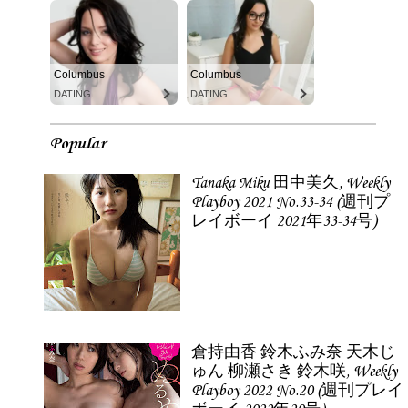
Columbus
Columbus
DATING
DATING
Popular
Tanaka Miku 田中美久, Weekly
Playboy 2021 No.33-34 (週刊プ
レイボーイ 2021年33-34号)
倉持由香 鈴木ふみ奈 天木じ
ゅん 柳瀬さき 鈴木咲, Weekly
Playboy 2022 No.20 (週刊プレイ