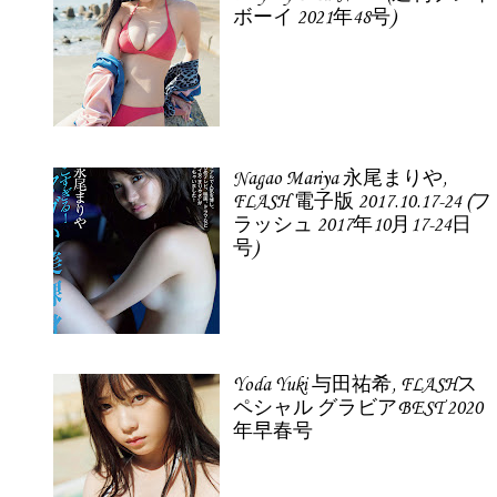
ボーイ 2021年48号)
Nagao Mariya 永尾まりや,
FLASH 電子版 2017.10.17-24 (フ
ラッシュ 2017年10月17-24日
号)
Yoda Yuki 与田祐希, FLASHス
ペシャル グラビアBEST 2020
年早春号