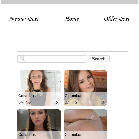
Newer Post
Home
Older Post
Columbus
Columbus
DATING
DATING
Columbus
Columbus