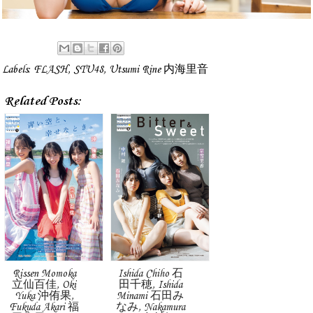
Labels:
FLASH
,
STU48
,
Utsumi Rine 内海里音
Related Posts:
Rissen Momoka
Ishida Chiho 石
立仙百佳, Oki
田千穂, Ishida
Yuka 沖侑果,
Minami 石田み
Fukuda Akari 福
なみ, Nakamura