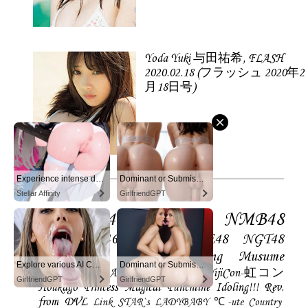
Yoda Yuki 与田祐希, FLASH
2020.02.18 (フラッシュ 2020年2
月18日号)
Experience intense desire for girls anytime, anywhere.
Dominant or Submissive? Cold or Wild?
Idol
Stellar Affinity
GirlfriendGPT
Nogizaka46
AKB48
NMB48
Keyakizaka46
HKT48
SKE48
NGT48
SUPER☆GiRLS
Morning Musume
Explore various AI Characters on GirlfriendGPT
Dominant or Submissive. Wifey or Wild. Create your AI Girl Instantly
Dempagumi.inc
Angerme
Juice=Juice
NijiCon-虹コン
GirlfriendGPT
GirlfriendGPT
Houkago Princess
Magical Punchline
Idoling!!!
Rev.
from DVL
Link STAR`s
LADYBABY
℃-ute
Country