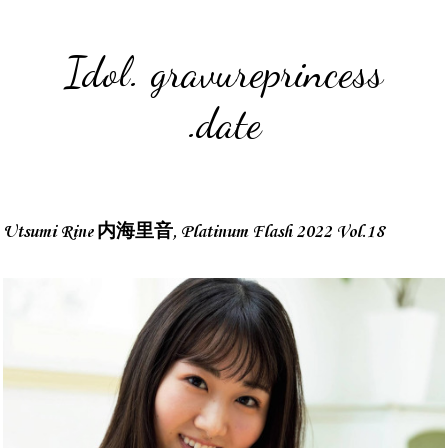
Idol. gravureprincess
.date
Utsumi Rine 内海里音, Platinum Flash 2022 Vol.18