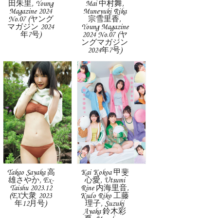
田朱里, Young
Mai 中村舞,
Magazine 2024
Muneyuki Rika
No.07 (ヤング
宗雪里香,
マガジン 2024
Young Magazine
年7号)
2024 No.07 (ヤ
ングマガジン
2024年7号)
Takao Sayaka 高
Kai Kokoa 甲斐
雄さやか, Ex-
心愛, Utsumi
Taishu 2023.12
Rine 内海里音,
(EX大衆 2023
Kudo Riko 工藤
年12月号)
理子, Suzuki
Ayaka 鈴木彩