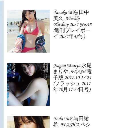
Tanaka Miku 田中
美久, Weekly
Playboy 2021 No.48
(週刊プレイボー
イ 2021年48号)
Nagao Mariya 永尾
まりや, FLASH 電
子版 2017.10.17-24
(フラッシュ 2017
年10月17-24日号)
Yoda Yuki 与田祐
希, FLASHスペシ