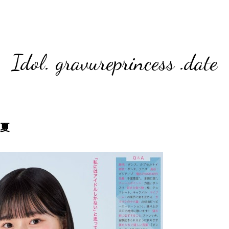
Idol. gravureprincess .date
初夏