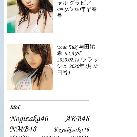
ャル グラビア
BEST 2020年早春
号
Yoda Yuki 与田祐
希, FLASH
2020.02.18 (フラッ
シュ 2020年2月18
日号)
Idol
Nogizaka46
AKB48
NMB48
Keyakizaka46