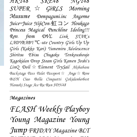
HKT48
SKE48
NGT48
SUPER☆GiRLS
Morning
Musume
Dempagumi.inc
Angerme
Juice=Juice
NijiCon-虹コン
Houkago
Princess
Magical Punchline
Idoling!!!
Rev. from DVL
Link STAR`s
LADYBABY
℃-ute
Country Girls
Up Up
Girls (Kakko Kari)
Yumemiru Adolescence
Shiritsu Ebisu Chugaku
Tenkoushoujo
Kagekidan
Drop
Steam Girls
Kamen Joshi's
LinQ
Doll☆Element
TrySail
Akihabara
Backstage Pass
Palet
Passport☆
Ange☆Reve
BiSH
Ciao Bella Cinquetti
Gekidanherbest
Haraeki Stage Ace
Ru:Run
SDN48
Magazines
FLASH
Weekly Playboy
Young Magazine
Young
Jump
FRIDAY Magazine
BLT