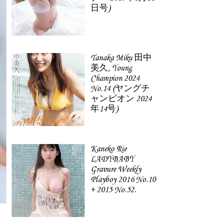
日号)
Tanaka Miku 田中
美久, Young
Champion 2024
No.14 (ヤングチ
ャンピオン 2024
年14号)
Kaneko Rie
LADYBABY
Gravure Weekly
Playboy 2016 No.10
+ 2015 No.52.