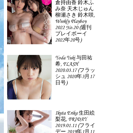
倉持由香 鈴木ふ
み奈 天木じゅん
柳瀬さき 鈴木咲,
Weekly Playboy
2022 No.20 (週刊
プレイボーイ
2022年20号)
Yoda Yuki 与田祐
希, FLASH
2020.03.17 (フラッ
シュ 2020年3月17
日号)
Ikuta Erika 生田絵
梨花, FRIDAY
2019.01.11 (フライ
デー 2019年1月11