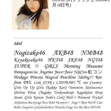
2020.02.18 (フラッシュ 2020年2
月18日号)
Idol
Nogizaka46
AKB48
NMB48
Keyakizaka46
HKT48
SKE48
NGT48
SUPER☆GiRLS
Morning Musume
Dempagumi.inc
Angerme
Juice=Juice
NijiCon-虹コン
Houkago Princess
Magical Punchline
Idoling!!!
Rev.
from DVL
Link STAR`s
LADYBABY
℃-ute
Country
Girls
Up Up Girls (Kakko Kari)
Yumemiru Adolescence
Shiritsu Ebisu Chugaku
Tenkoushoujo Kagekidan
Drop
Steam Girls
Kamen Joshi's
LinQ
Doll☆Element
TrySail
Akihabara Backstage Pass
Palet
Passport☆
Ange☆Reve
BiSH
Ciao
Bella Cinquetti
Gekidanherbest
Haraeki Stage Ace
Ru:Run
SDN48