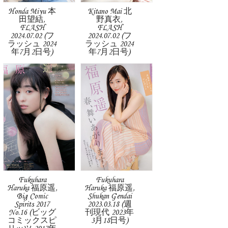
Honda Miyu 本
Kitano Mai 北
田望結,
野真衣,
FLASH
FLASH
2024.07.02 (フ
2024.07.02 (フ
ラッシュ 2024
ラッシュ 2024
年7月2日号)
年7月2日号)
Fukuhara
Fukuhara
Haruka 福原遥,
Haruka 福原遥,
Big Comic
Shukan Gendai
Spirits 2017
2023.03.18 (週
No.16 (ビッグ
刊現代 2023年
コミックスピ
3月18日号)