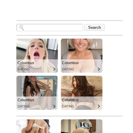
Columbus
Columbus
DATING
DATING
Columbus
Columbus
DATING
DATING