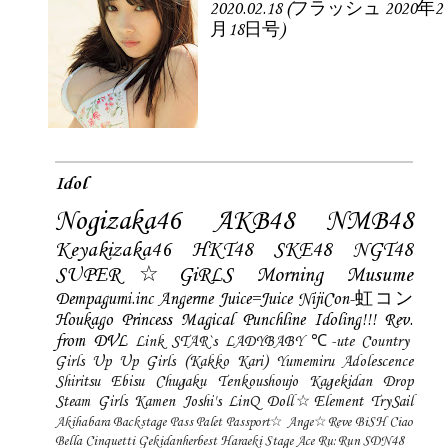
2020.02.18 (フラッシュ 2020年2
月18日号)
Idol
Nogizaka46
AKB48
NMB48
Keyakizaka46
HKT48
SKE48
NGT48
SUPER☆GiRLS
Morning Musume
Dempagumi.inc
Angerme
Juice=Juice
NijiCon-虹コン
Houkago Princess
Magical Punchline
Idoling!!!
Rev.
from DVL
Link STAR`s
LADYBABY
℃-ute
Country
Girls
Up Up Girls (Kakko Kari)
Yumemiru Adolescence
Shiritsu Ebisu Chugaku
Tenkoushoujo Kagekidan
Drop
Steam Girls
Kamen Joshi's
LinQ
Doll☆Element
TrySail
Akihabara Backstage Pass
Palet
Passport☆
Ange☆Reve
BiSH
Ciao
Bella Cinquetti
Gekidanherbest
Haraeki Stage Ace
Ru:Run
SDN48