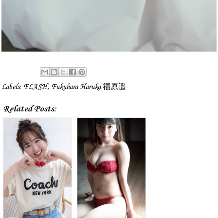
Labels:
FLASH
,
Fukuhara Haruka 福原遥
Related Posts: