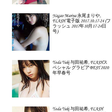
Nagao Mariya 永尾まりや,
FLASH 電子版 2017.10.17-24 (フ
ラッシュ 2017年10月17-24日
号)
Yoda Yuki 与田祐希, FLASHス
ペシャル グラビアBEST 2020
年早春号
Yoda Yuki 与田祐希, FLASH