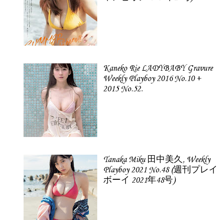
Kaneko Rie LADYBABY Gravure
Weekly Playboy 2016 No.10 +
2015 No.52.
Tanaka Miku 田中美久, Weekly
Playboy 2021 No.48 (週刊プレイ
ボーイ 2021年48号)