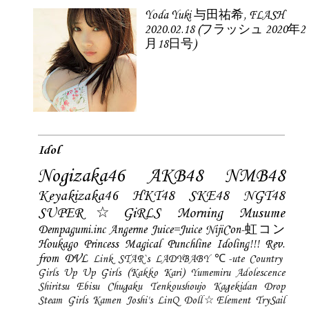
Yoda Yuki 与田祐希, FLASH
2020.02.18 (フラッシュ 2020年2
月18日号)
Idol
Nogizaka46
AKB48
NMB48
Keyakizaka46
HKT48
SKE48
NGT48
SUPER☆GiRLS
Morning Musume
Dempagumi.inc
Angerme
Juice=Juice
NijiCon-虹コン
Houkago Princess
Magical Punchline
Idoling!!!
Rev.
from DVL
Link STAR`s
LADYBABY
℃-ute
Country
Girls
Up Up Girls (Kakko Kari)
Yumemiru Adolescence
Shiritsu Ebisu Chugaku
Tenkoushoujo Kagekidan
Drop
Steam Girls
Kamen Joshi's
LinQ
Doll☆Element
TrySail