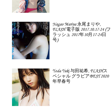
Nagao Mariya 永尾まりや,
FLASH 電子版 2017.10.17-24 (フ
ラッシュ 2017年10月17-24日
号)
Yoda Yuki 与田祐希, FLASHス
ペシャル グラビアBEST 2020
年早春号