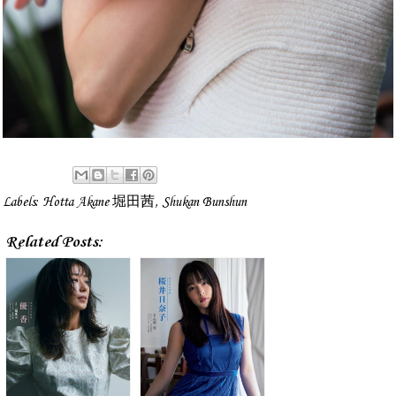
Labels:
Hotta Akane 堀田茜
,
Shukan Bunshun
Related Posts: