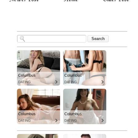
Columbus
Columbus
DATING
DATING
Columbus
Columbus
DATING
DATING