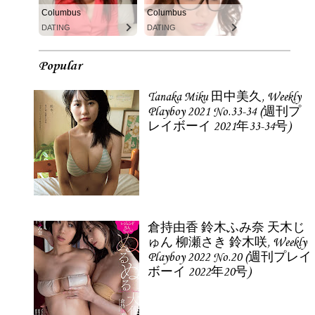
Columbus
Columbus
DATING
DATING
Popular
Tanaka Miku 田中美久, Weekly
Playboy 2021 No.33-34 (週刊プ
レイボーイ 2021年33-34号)
倉持由香 鈴木ふみ奈 天木じ
ゅん 柳瀬さき 鈴木咲, Weekly
Playboy 2022 No.20 (週刊プレイ
ボーイ 2022年20号)