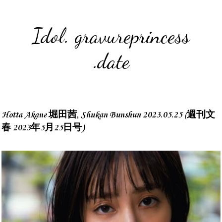
Idol. gravureprincess
.date
Hotta Akane 堀田茜, Shukan Bunshun 2023.05.25 (週刊文
春 2023年5月25日号)