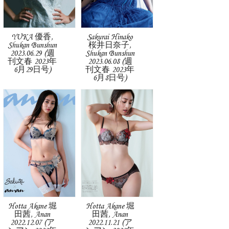
YUKA 優香,
Sakurai Hinako
Shukan Bunshun
桜井日奈子,
2023.06.29 (週
Shukan Bunshun
刊文春 2023年
2023.06.08 (週
6月29日号)
刊文春 2023年
6月8日号)
Hotta Akane 堀
Hotta Akane 堀
田茜, Anan
田茜, Anan
2022.12.07 (ア
2022.11.21 (ア