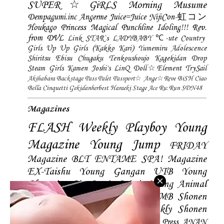
SUPER☆GiRLS
Morning Musume
Dempagumi.inc
Angerme
Juice=Juice
NijiCon-虹コン
Houkago Princess
Magical Punchline
Idoling!!!
Rev.
from DVL
Link STAR`s
LADYBABY
℃-ute
Country
Girls
Up Up Girls (Kakko Kari)
Yumemiru Adolescence
Shiritsu Ebisu Chugaku
Tenkoushoujo Kagekidan
Drop
Steam Girls
Kamen Joshi's
LinQ
Doll☆Element
TrySail
Akihabara Backstage Pass
Palet
Passport☆
Ange☆Reve
BiSH
Ciao
Bella Cinquetti
Gekidanherbest
Haraeki Stage Ace
Ru:Run
SDN48
Magazines
FLASH
Weekly Playboy
Young
Magazine
Young Jump
FRIDAY
Magazine
BLT
ENTAME
SPA! Magazine
EX-Taishu
Young Gangan
UTB
Young
Champion
Big Comic Spirtis
Young Animal
Shonen Magazine
BUBKA
BOMB
Shonen
Champion
Manga Action
Weekly Shonen
Sunday
Photobooks
BRODY
Hustle Press
ANAN