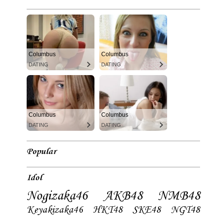
Columbus
Columbus
DATING
DATING
Columbus
Columbus
DATING
DATING
Popular
Idol
Nogizaka46
AKB48
NMB48
Keyakizaka46
HKT48
SKE48
NGT48