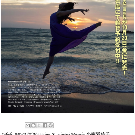
Labels:
FRIDAY Magazine
,
Kominami Mayuko 小南満佑子