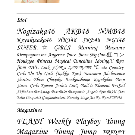
Idol
Nogizaka46
AKB48
NMB48
Keyakizaka46
HKT48
SKE48
NGT48
SUPER☆GiRLS
Morning Musume
Dempagumi.inc
Angerme
Juice=Juice
NijiCon-虹コン
Houkago Princess
Magical Punchline
Idoling!!!
Rev.
from DVL
Link STAR`s
LADYBABY
℃-ute
Country
Girls
Up Up Girls (Kakko Kari)
Yumemiru Adolescence
Shiritsu Ebisu Chugaku
Tenkoushoujo Kagekidan
Drop
Steam Girls
Kamen Joshi's
LinQ
Doll☆Element
TrySail
Akihabara Backstage Pass
Palet
Passport☆
Ange☆Reve
BiSH
Ciao
Bella Cinquetti
Gekidanherbest
Haraeki Stage Ace
Ru:Run
SDN48
Magazines
FLASH
Weekly Playboy
Young
Magazine
Young Jump
FRIDAY