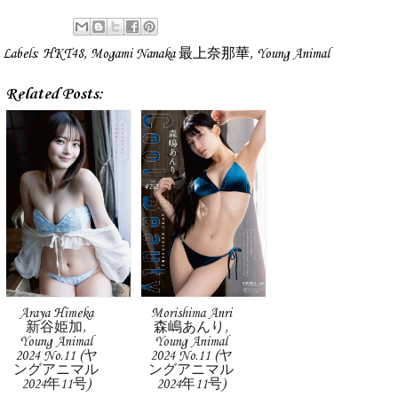
Labels:
HKT48
,
Mogami Nanaka 最上奈那華
,
Young Animal
Related Posts:
Araya Himeka
Morishima Anri
新谷姫加,
森嶋あんり,
Young Animal
Young Animal
2024 No.11 (ヤ
2024 No.11 (ヤ
ングアニマル
ングアニマル
2024年11号)
2024年11号)