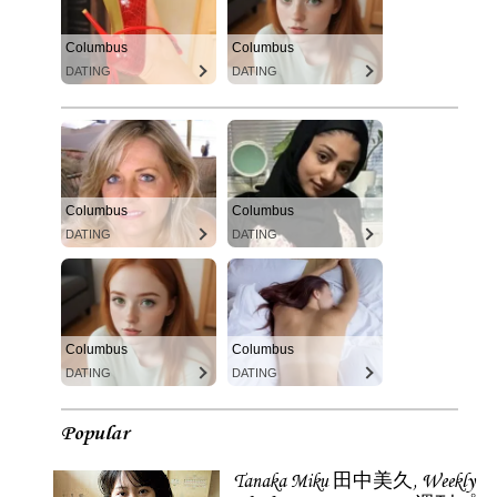
Columbus
Columbus
DATING
DATING
Columbus
Columbus
DATING
DATING
Columbus
Columbus
DATING
DATING
Popular
Tanaka Miku 田中美久, Weekly