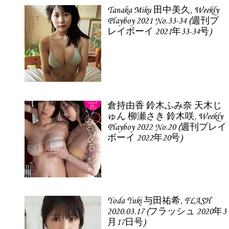
Tanaka Miku 田中美久, Weekly
Playboy 2021 No.33-34 (週刊プ
レイボーイ 2021年33-34号)
倉持由香 鈴木ふみ奈 天木じ
ゅん 柳瀬さき 鈴木咲, Weekly
Playboy 2022 No.20 (週刊プレイ
ボーイ 2022年20号)
Yoda Yuki 与田祐希, FLASH
2020.03.17 (フラッシュ 2020年3
月17日号)