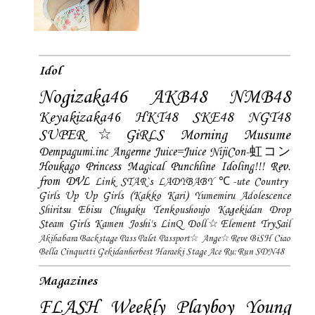
Idol
Nogizaka46
AKB48
NMB48
Keyakizaka46
HKT48
SKE48
NGT48
SUPER☆GiRLS
Morning Musume
Dempagumi.inc
Angerme
Juice=Juice
NijiCon-虹コン
Houkago Princess
Magical Punchline
Idoling!!!
Rev.
from DVL
Link STAR`s
LADYBABY
℃-ute
Country
Girls
Up Up Girls (Kakko Kari)
Yumemiru Adolescence
Shiritsu Ebisu Chugaku
Tenkoushoujo Kagekidan
Drop
Steam Girls
Kamen Joshi's
LinQ
Doll☆Element
TrySail
Akihabara Backstage Pass
Palet
Passport☆
Ange☆Reve
BiSH
Ciao
Bella Cinquetti
Gekidanherbest
Haraeki Stage Ace
Ru:Run
SDN48
Magazines
FLASH
Weekly Playboy
Young