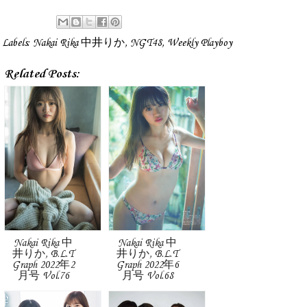
Labels:
Nakai Rika 中井りか
,
NGT48
,
Weekly Playboy
Related Posts:
Nakai Rika 中
Nakai Rika 中
井りか, B.L.T
井りか, B.L.T
Graph 2022年2
Graph 2022年6
月号 Vol.76
月号 Vol.68