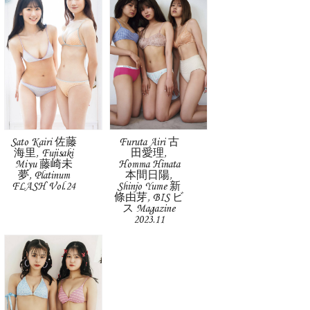
Sato Kairi 佐藤
Furuta Airi 古
海里, Fujisaki
田愛理,
Miyu 藤崎未
Homma Hinata
夢, Platinum
本間日陽,
FLASH Vol.24
Shinjo Yume 新
條由芽, BIS ビ
ス Magazine
2023.11