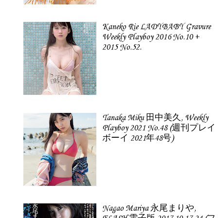
Kaneko Rie LADYBABY Gravure
Weekly Playboy 2016 No.10 +
2015 No.52.
Tanaka Miku 田中美久, Weekly
Playboy 2021 No.48 (週刊プレイ
ボーイ 2021年48号)
Nagao Mariya 永尾まりや,