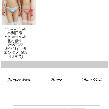
Homma Hinata
本間日陽,
Kitamura Yuha
北村優羽,
ENTAME
2024.05 (月刊
エンタメ 2024
年5月号)
Newer Post
Home
Older Post