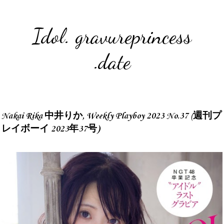
Idol. gravureprincess
.date
Nakai Rika 中井りか, Weekly Playboy 2023 No.37 (週刊プ
レイボーイ 2023年37号)