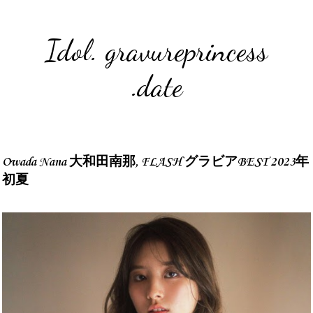
Idol. gravureprincess
.date
Owada Nana 大和田南那, FLASH グラビアBEST 2023年
初夏