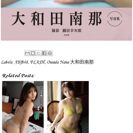
Labels:
AKB48
,
FLASH
,
Owada Nana 大和田南那
Related Posts: