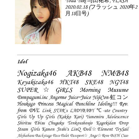
Yoda Yuki 与田祐希, FLASH
2020.02.18 (フラッシュ 2020年2
月18日号)
Idol
Nogizaka46
AKB48
NMB48
Keyakizaka46
HKT48
SKE48
NGT48
SUPER☆GiRLS
Morning Musume
Dempagumi.inc
Angerme
Juice=Juice
NijiCon-虹コン
Houkago Princess
Magical Punchline
Idoling!!!
Rev.
from DVL
Link STAR`s
LADYBABY
℃-ute
Country
Girls
Up Up Girls (Kakko Kari)
Yumemiru Adolescence
Shiritsu Ebisu Chugaku
Tenkoushoujo Kagekidan
Drop
Steam Girls
Kamen Joshi's
LinQ
Doll☆Element
TrySail
Akihabara Backstage Pass
Palet
Passport☆
Ange☆Reve
BiSH
Ciao