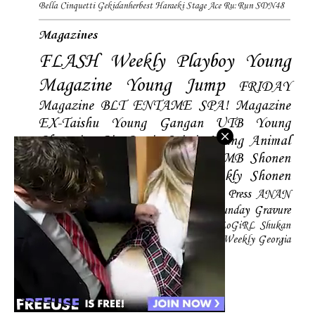
Bella Cinquetti
Gekidanherbest
Haraeki Stage Ace
Ru:Run
SDN48
Magazines
FLASH
Weekly Playboy
Young
Magazine
Young Jump
FRIDAY
Magazine
BLT
ENTAME
SPA! Magazine
EX-Taishu
Young Gangan
UTB
Young
Champion
Big Comic Spirtis
Young Animal
Shonen Magazine
BUBKA
BOMB
Shonen
Champion
Manga Action
Weekly Shonen
Sunday
Photobooks
BRODY
Hustle Press
ANAN
Magazine
SMART Magazine
Young Sunday
Gravure
The Television
CD&DL My Girl
Daily LoGiRL
Shukan
Taishu
Girls! Magazine
Soccer Game King
Weekly Georgia
Sunday Magazine
Mery Magazine