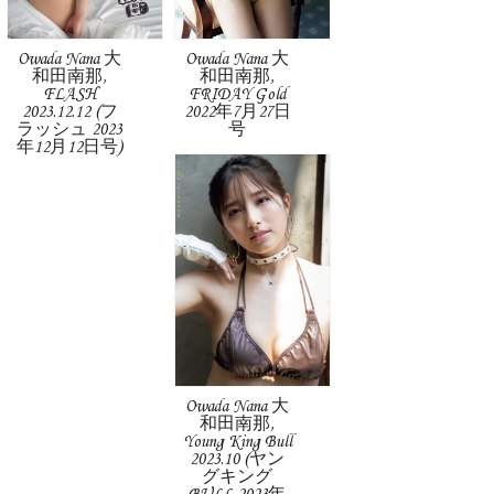
Owada Nana 大
Owada Nana 大
和田南那,
和田南那,
FLASH
FRIDAY Gold
2023.12.12 (フ
2022年7月27日
ラッシュ 2023
号
年12月12日号)
Owada Nana 大
和田南那,
Young King Bull
2023.10 (ヤン
グキング