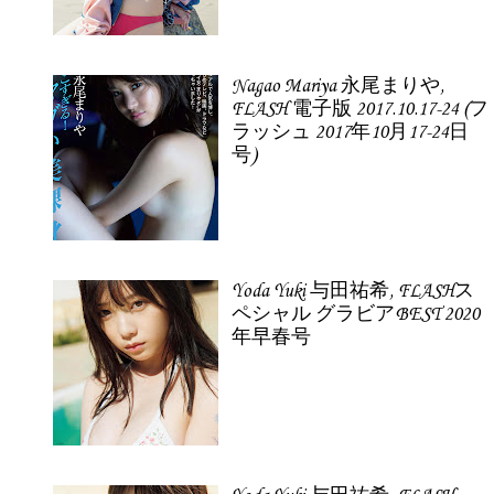
Nagao Mariya 永尾まりや,
FLASH 電子版 2017.10.17-24 (フ
ラッシュ 2017年10月17-24日
号)
Yoda Yuki 与田祐希, FLASHス
ペシャル グラビアBEST 2020
年早春号