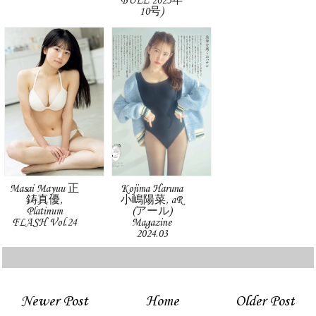
BULL 2023年
10号)
Masai Mayuu 正
Kojima Haruna
鋳真優,
小嶋陽菜, aR
Platinum
(アール)
FLASH Vol.24
Magazine
2024.03
Newer Post
Home
Older Post