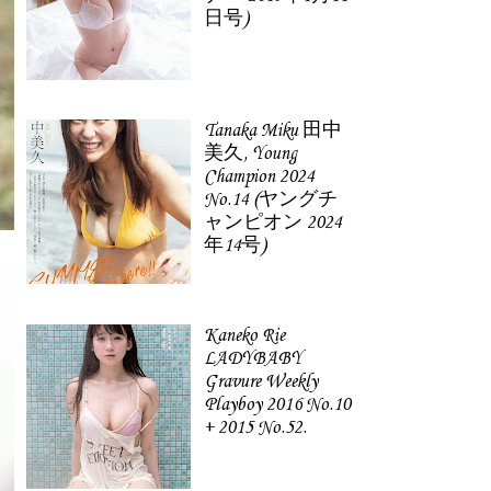
日号)
Tanaka Miku 田中
美久, Young
Champion 2024
No.14 (ヤングチ
ャンピオン 2024
年14号)
Kaneko Rie
LADYBABY
Gravure Weekly
Playboy 2016 No.10
+ 2015 No.52.