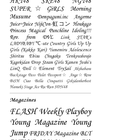
HKT48
SKE48
NGT48
SUPER☆GiRLS
Morning
Musume
Dempagumi.inc
Angerme
Juice=Juice
NijiCon-虹コン
Houkago
Princess
Magical Punchline
Idoling!!!
Rev. from DVL
Link STAR`s
LADYBABY
℃-ute
Country Girls
Up Up
Girls (Kakko Kari)
Yumemiru Adolescence
Shiritsu Ebisu Chugaku
Tenkoushoujo
Kagekidan
Drop
Steam Girls
Kamen Joshi's
LinQ
Doll☆Element
TrySail
Akihabara
Backstage Pass
Palet
Passport☆
Ange☆Reve
BiSH
Ciao Bella Cinquetti
Gekidanherbest
Haraeki Stage Ace
Ru:Run
SDN48
Magazines
FLASH
Weekly Playboy
Young Magazine
Young
Jump
FRIDAY Magazine
BLT