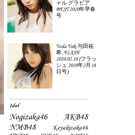
ャル グラビア
BEST 2020年早春
号
Yoda Yuki 与田祐
希, FLASH
2020.02.18 (フラッ
シュ 2020年2月18
日号)
Idol
Nogizaka46
AKB48
NMB48
Keyakizaka46