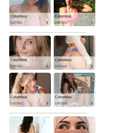
Columbus
Columbus
DATING
DATING
Columbus
Columbus
DATING
DATING
Columbus
Columbus
DATING
DATING