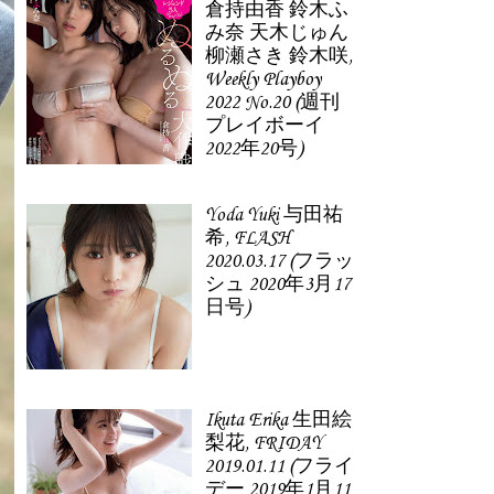
倉持由香 鈴木ふ
み奈 天木じゅん
柳瀬さき 鈴木咲,
Weekly Playboy
2022 No.20 (週刊
プレイボーイ
2022年20号)
Yoda Yuki 与田祐
希, FLASH
2020.03.17 (フラッ
シュ 2020年3月17
日号)
Ikuta Erika 生田絵
梨花, FRIDAY
2019.01.11 (フライ
デー 2019年1月11