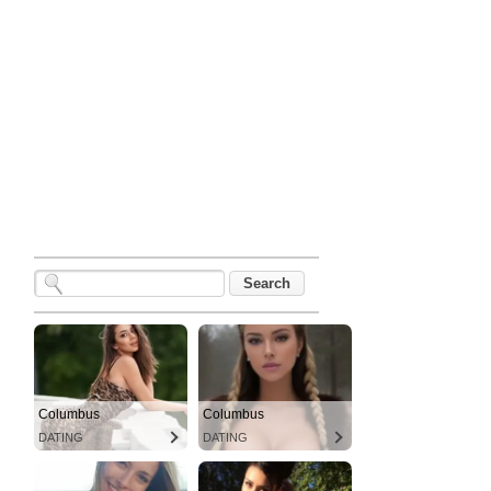
Columbus
Columbus
DATING
DATING