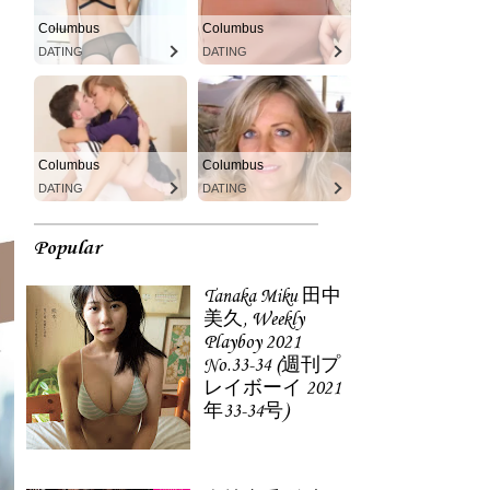
Columbus
Columbus
DATING
DATING
Columbus
Columbus
DATING
DATING
Popular
Tanaka Miku 田中
美久, Weekly
Playboy 2021
No.33-34 (週刊プ
レイボーイ 2021
年33-34号)