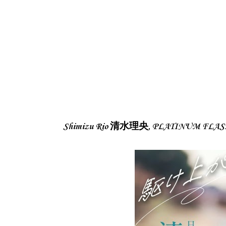
Shimizu Rio 清水理央, PLATINUM FLASH