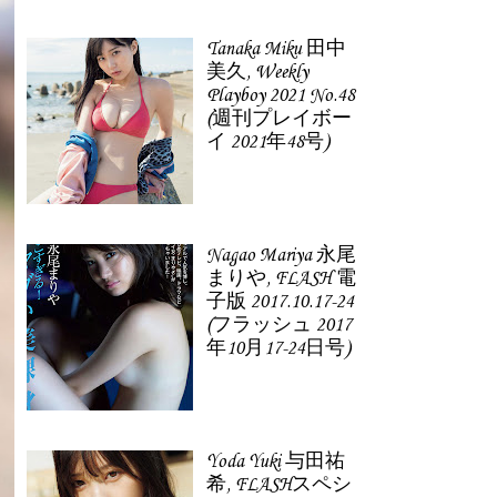
Tanaka Miku 田中
美久, Weekly
Playboy 2021 No.48
(週刊プレイボー
イ 2021年48号)
Nagao Mariya 永尾
まりや, FLASH 電
子版 2017.10.17-24
(フラッシュ 2017
年10月17-24日号)
Yoda Yuki 与田祐
希, FLASHスペシ