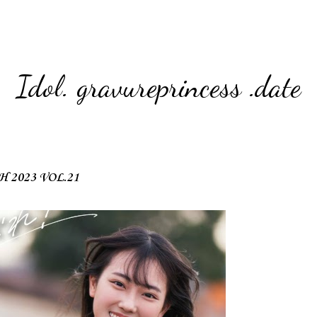
Idol. gravureprincess .date
 2023 VOL.21