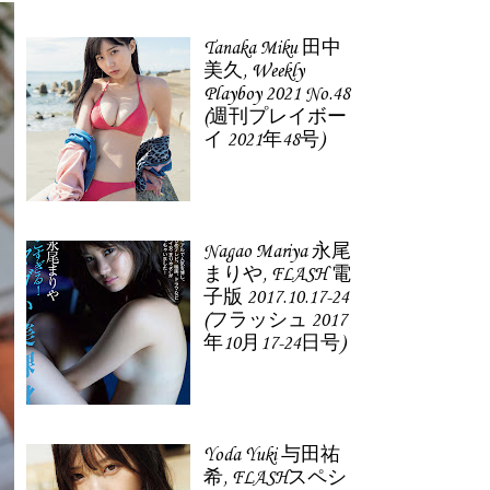
Tanaka Miku 田中
美久, Weekly
Playboy 2021 No.48
(週刊プレイボー
イ 2021年48号)
Nagao Mariya 永尾
まりや, FLASH 電
子版 2017.10.17-24
(フラッシュ 2017
年10月17-24日号)
Yoda Yuki 与田祐
希, FLASHスペシ