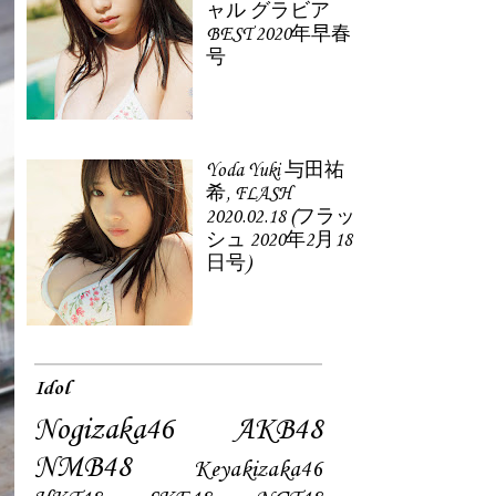
ャル グラビア
BEST 2020年早春
号
Yoda Yuki 与田祐
希, FLASH
2020.02.18 (フラッ
シュ 2020年2月18
日号)
Idol
Nogizaka46
AKB48
NMB48
Keyakizaka46