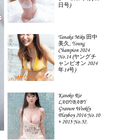
日号)
Tanaka Miku 田中
美久, Young
Champion 2024
No.14 (ヤングチ
ャンピオン 2024
年14号)
Kaneko Rie
LADYBABY
Gravure Weekly
Playboy 2016 No.10
+ 2015 No.52.