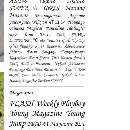
HKT48
SKE48
NGT48
SUPER☆GiRLS
Morning
Musume
Dempagumi.inc
Angerme
Juice=Juice
NijiCon-虹コン
Houkago
Princess
Magical Punchline
Idoling!!!
Rev. from DVL
Link STAR`s
LADYBABY
℃-ute
Country Girls
Up Up
Girls (Kakko Kari)
Yumemiru Adolescence
Shiritsu Ebisu Chugaku
Tenkoushoujo
Kagekidan
Drop
Steam Girls
Kamen Joshi's
LinQ
Doll☆Element
TrySail
Akihabara
Backstage Pass
Palet
Passport☆
Ange☆Reve
BiSH
Ciao Bella Cinquetti
Gekidanherbest
Haraeki Stage Ace
Ru:Run
SDN48
Magazines
FLASH
Weekly Playboy
Young Magazine
Young
Jump
FRIDAY Magazine
BLT