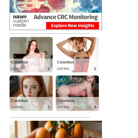
Columbus
Columbus
DATING
DATING
Columbus
Columbus
DATING
DATING