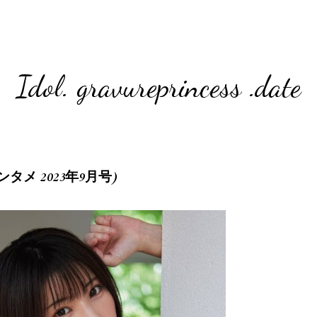
Idol. gravureprincess .date
刊エンタメ 2023年9月号)