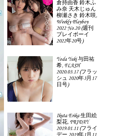
倉持由香 鈴木ふ
み奈 天木じゅん
柳瀬さき 鈴木咲,
Weekly Playboy
2022 No.20 (週刊
プレイボーイ
2022年20号)
Yoda Yuki 与田祐
希, FLASH
2020.03.17 (フラッ
シュ 2020年3月17
日号)
Ikuta Erika 生田絵
梨花, FRIDAY
2019.01.11 (フライ
デー 2019年1月11