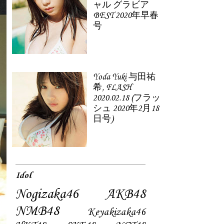
ャル グラビア
BEST 2020年早春
号
Yoda Yuki 与田祐
希, FLASH
2020.02.18 (フラッ
シュ 2020年2月18
日号)
Idol
Nogizaka46
AKB48
NMB48
Keyakizaka46