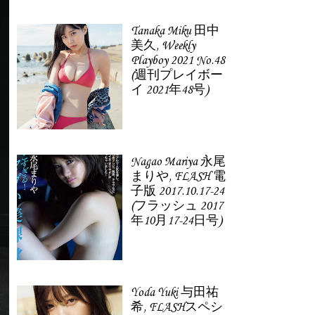
Tanaka Miku 田中
美久, Weekly
Playboy 2021 No.48
(週刊プレイボー
イ 2021年48号)
Nagao Mariya 永尾
まりや, FLASH 電
子版 2017.10.17-24
(フラッシュ 2017
年10月17-24日号)
Yoda Yuki 与田祐
希, FLASHスペシ