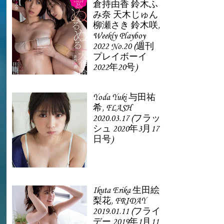
倉持由香 鈴木ふ
み奈 天木じゅん
柳瀬さき 鈴木咲,
Weekly Playboy
2022 No.20 (週刊
プレイボーイ
2022年20号)
Yoda Yuki 与田祐
希, FLASH
2020.03.17 (フラッ
シュ 2020年3月17
日号)
Ikuta Erika 生田絵
梨花, FRIDAY
2019.01.11 (フライ
デー 2019年1月11