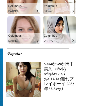
Columbus
Columbus
DATING
DATING
Columbus
Columbus
DATING
DATING
Popular
Tanaka Miku 田中
美久, Weekly
Playboy 2021
No.33-34 (週刊プ
レイボーイ 2021
年33-34号)