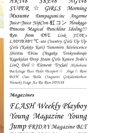
HKT48
SKE48
NGT48
SUPER☆GiRLS
Morning
Musume
Dempagumi.inc
Angerme
Juice=Juice
NijiCon-虹コン
Houkago
Princess
Magical Punchline
Idoling!!!
Rev. from DVL
Link STAR`s
LADYBABY
℃-ute
Country Girls
Up Up
Girls (Kakko Kari)
Yumemiru Adolescence
Shiritsu Ebisu Chugaku
Tenkoushoujo
Kagekidan
Drop
Steam Girls
Kamen Joshi's
LinQ
Doll☆Element
TrySail
Akihabara
Backstage Pass
Palet
Passport☆
Ange☆Reve
BiSH
Ciao Bella Cinquetti
Gekidanherbest
Haraeki Stage Ace
Ru:Run
SDN48
Magazines
FLASH
Weekly Playboy
Young Magazine
Young
Jump
FRIDAY Magazine
BLT