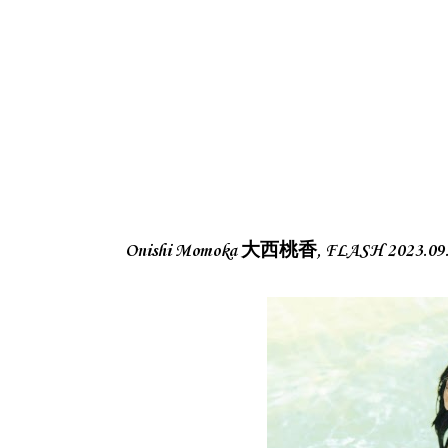
Onishi Momoka 大西桃香, FLASH 2023