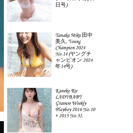
日号)
Tanaka Miku 田中
美久, Young
Champion 2024
No.14 (ヤングチ
ャンピオン 2024
年14号)
Kaneko Rie
LADYBABY
Gravure Weekly
Playboy 2016 No.10
+ 2015 No.52.