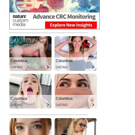
Columbus
Columbus
DATING
DATING
Columbus
Columbus
DATING
DATING