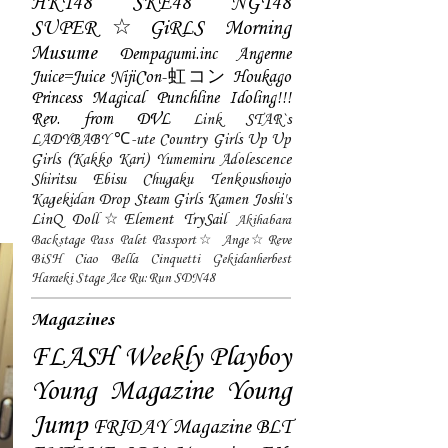
HKT48
SKE48
NGT48
SUPER☆GiRLS
Morning
Musume
Dempagumi.inc
Angerme
Juice=Juice
NijiCon-虹コン
Houkago
Princess
Magical Punchline
Idoling!!!
Rev. from DVL
Link STAR`s
LADYBABY
℃-ute
Country Girls
Up Up
Girls (Kakko Kari)
Yumemiru Adolescence
Shiritsu Ebisu Chugaku
Tenkoushoujo
Kagekidan
Drop
Steam Girls
Kamen Joshi's
LinQ
Doll☆Element
TrySail
Akihabara
Backstage Pass
Palet
Passport☆
Ange☆Reve
BiSH
Ciao Bella Cinquetti
Gekidanherbest
Haraeki Stage Ace
Ru:Run
SDN48
Magazines
FLASH
Weekly Playboy
Young Magazine
Young
Jump
FRIDAY Magazine
BLT