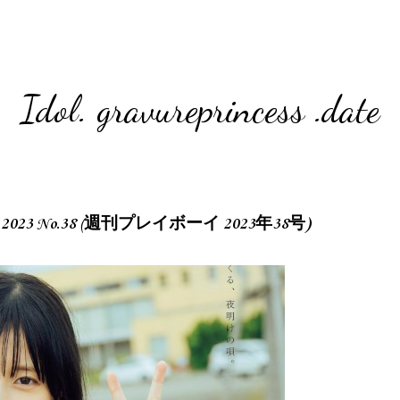
Idol. gravureprincess .date
boy 2023 No.38 (週刊プレイボーイ 2023年38号)