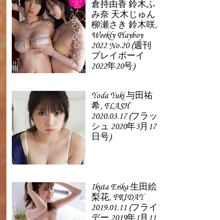
倉持由香 鈴木ふ
み奈 天木じゅん
柳瀬さき 鈴木咲,
Weekly Playboy
2022 No.20 (週刊
プレイボーイ
2022年20号)
Yoda Yuki 与田祐
希, FLASH
2020.03.17 (フラッ
シュ 2020年3月17
日号)
Ikuta Erika 生田絵
梨花, FRIDAY
2019.01.11 (フライ
デー 2019年1月11