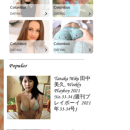
Columbus
Columbus
DATING
DATING
Columbus
Columbus
DATING
DATING
Popular
Tanaka Miku 田中
美久, Weekly
Playboy 2021
No.33-34 (週刊プ
レイボーイ 2021
年33-34号)