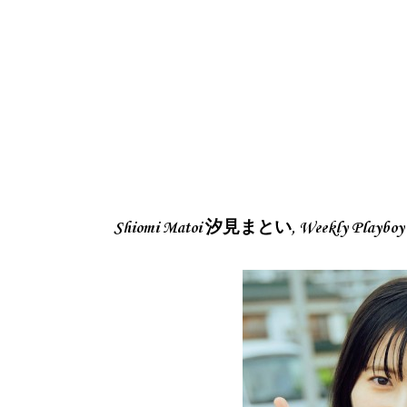
Shiomi Matoi 汐見まとい, Weekly Play