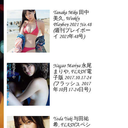
Tanaka Miku 田中
美久, Weekly
Playboy 2021 No.48
(週刊プレイボー
イ 2021年48号)
Nagao Mariya 永尾
まりや, FLASH 電
子版 2017.10.17-24
(フラッシュ 2017
年10月17-24日号)
Yoda Yuki 与田祐
希, FLASHスペシ