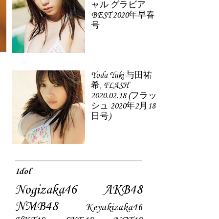
ャル グラビア
BEST 2020年早春
号
Yoda Yuki 与田祐
希, FLASH
2020.02.18 (フラッ
シュ 2020年2月18
日号)
Idol
Nogizaka46
AKB48
NMB48
Keyakizaka46