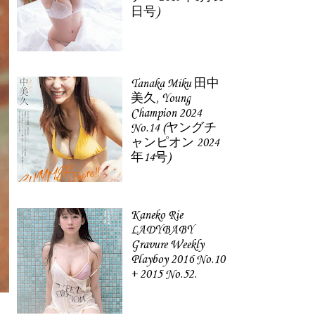
日号)
Tanaka Miku 田中
美久, Young
Champion 2024
No.14 (ヤングチ
ャンピオン 2024
年14号)
Kaneko Rie
LADYBABY
Gravure Weekly
Playboy 2016 No.10
+ 2015 No.52.