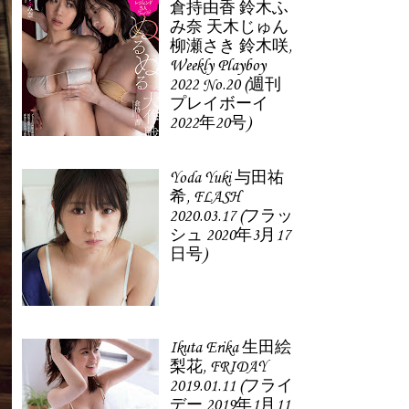
倉持由香 鈴木ふ
み奈 天木じゅん
柳瀬さき 鈴木咲,
Weekly Playboy
2022 No.20 (週刊
プレイボーイ
2022年20号)
Yoda Yuki 与田祐
希, FLASH
2020.03.17 (フラッ
シュ 2020年3月17
日号)
Ikuta Erika 生田絵
梨花, FRIDAY
2019.01.11 (フライ
デー 2019年1月11