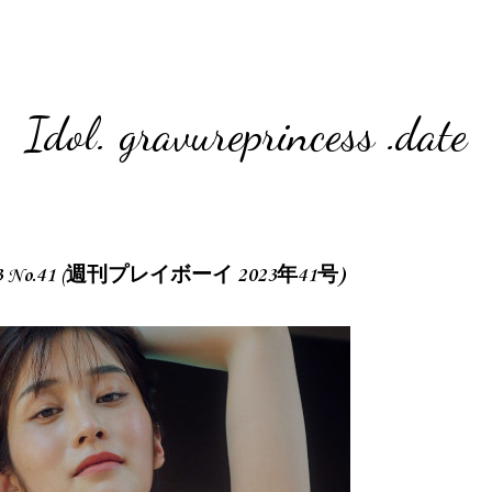
Idol. gravureprincess .date
y 2023 No.41 (週刊プレイボーイ 2023年41号)