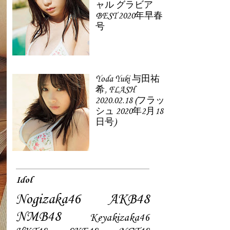
ャル グラビア
BEST 2020年早春
号
Yoda Yuki 与田祐
希, FLASH
2020.02.18 (フラッ
シュ 2020年2月18
日号)
Idol
Nogizaka46
AKB48
NMB48
Keyakizaka46