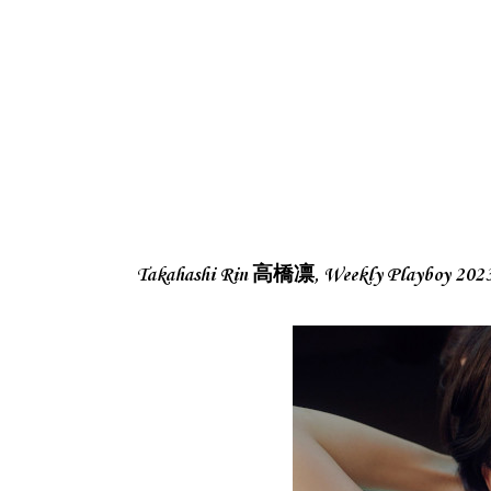
Takahashi Rin 高橋凛, Weekly Playbo