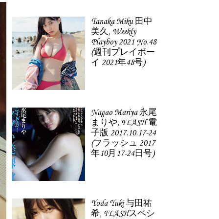
Tanaka Miku 田中
美久, Weekly
Playboy 2021 No.48
(週刊プレイボー
イ 2021年48号)
Nagao Mariya 永尾
まりや, FLASH 電
子版 2017.10.17-24
(フラッシュ 2017
年10月17-24日号)
Yoda Yuki 与田祐
希, FLASHスペシ