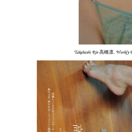
Takahashi Rin 高橋凛, Week