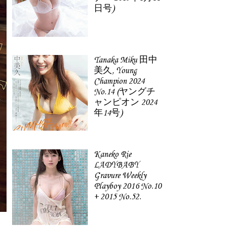
日号)
Tanaka Miku 田中
美久, Young
Champion 2024
No.14 (ヤングチ
ャンピオン 2024
年14号)
Kaneko Rie
LADYBABY
Gravure Weekly
Playboy 2016 No.10
+ 2015 No.52.