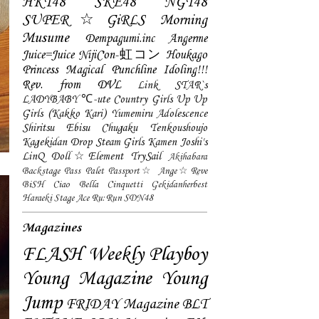
HKT48
SKE48
NGT48
SUPER☆GiRLS
Morning
Musume
Dempagumi.inc
Angerme
Juice=Juice
NijiCon-虹コン
Houkago
Princess
Magical Punchline
Idoling!!!
Rev. from DVL
Link STAR`s
LADYBABY
℃-ute
Country Girls
Up Up
Girls (Kakko Kari)
Yumemiru Adolescence
Shiritsu Ebisu Chugaku
Tenkoushoujo
Kagekidan
Drop
Steam Girls
Kamen Joshi's
LinQ
Doll☆Element
TrySail
Akihabara
Backstage Pass
Palet
Passport☆
Ange☆Reve
BiSH
Ciao Bella Cinquetti
Gekidanherbest
Haraeki Stage Ace
Ru:Run
SDN48
Magazines
FLASH
Weekly Playboy
Young Magazine
Young
Jump
FRIDAY Magazine
BLT