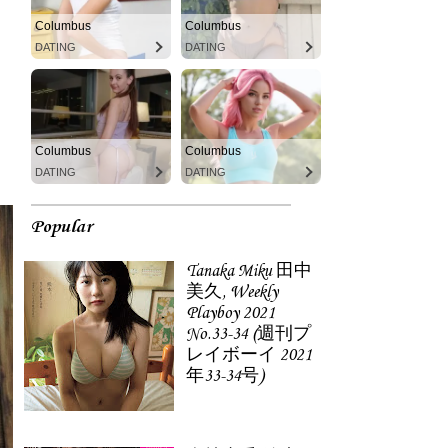
Columbus
Columbus
DATING
DATING
Columbus
Columbus
DATING
DATING
Popular
Tanaka Miku 田中
美久, Weekly
Playboy 2021
No.33-34 (週刊プ
レイボーイ 2021
年33-34号)