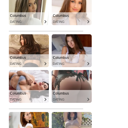
Columbus
Columbus
DATING
DATING
Columbus
Columbus
DATING
DATING
Columbus
Columbus
DATING
DATING