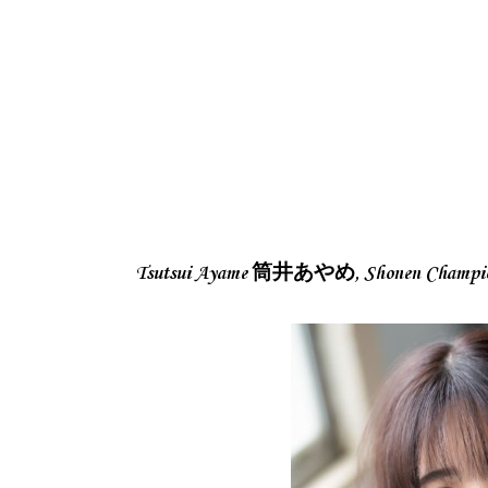
Tsutsui Ayame 筒井あやめ, Shonen Cha