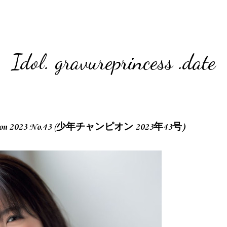
Idol. gravureprincess .date
mpion 2023 No.43 (少年チャンピオン 2023年43号)