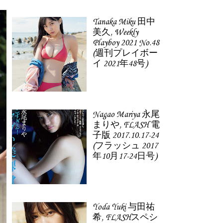
Tanaka Miku 田中
美久, Weekly
Playboy 2021 No.48
(週刊プレイボー
イ 2021年48号)
Nagao Mariya 永尾
まりや, FLASH 電
子版 2017.10.17-24
(フラッシュ 2017
年10月17-24日号)
Yoda Yuki 与田祐
希, FLASHスペシ