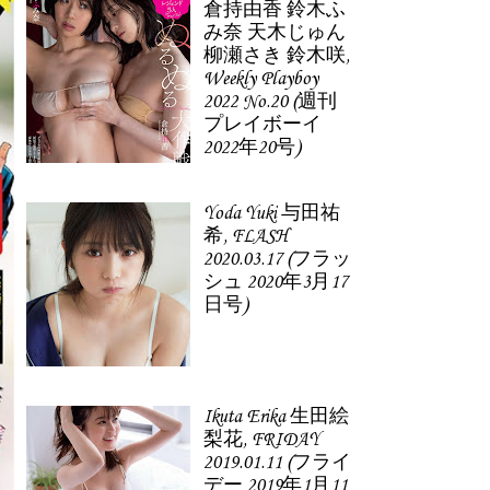
倉持由香 鈴木ふ
み奈 天木じゅん
柳瀬さき 鈴木咲,
Weekly Playboy
2022 No.20 (週刊
プレイボーイ
2022年20号)
Yoda Yuki 与田祐
希, FLASH
2020.03.17 (フラッ
シュ 2020年3月17
日号)
Ikuta Erika 生田絵
梨花, FRIDAY
2019.01.11 (フライ
デー 2019年1月11