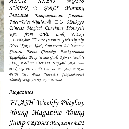
HKT48
SKE48
NGT48
SUPER☆GiRLS
Morning
Musume
Dempagumi.inc
Angerme
Juice=Juice
NijiCon-虹コン
Houkago
Princess
Magical Punchline
Idoling!!!
Rev. from DVL
Link STAR`s
LADYBABY
℃-ute
Country Girls
Up Up
Girls (Kakko Kari)
Yumemiru Adolescence
Shiritsu Ebisu Chugaku
Tenkoushoujo
Kagekidan
Drop
Steam Girls
Kamen Joshi's
LinQ
Doll☆Element
TrySail
Akihabara
Backstage Pass
Palet
Passport☆
Ange☆Reve
BiSH
Ciao Bella Cinquetti
Gekidanherbest
Haraeki Stage Ace
Ru:Run
SDN48
Magazines
FLASH
Weekly Playboy
Young Magazine
Young
Jump
FRIDAY Magazine
BLT