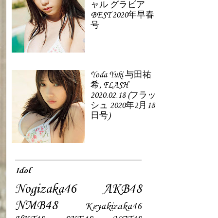
ャル グラビア
BEST 2020年早春
号
Yoda Yuki 与田祐
希, FLASH
2020.02.18 (フラッ
シュ 2020年2月18
日号)
Idol
Nogizaka46
AKB48
NMB48
Keyakizaka46