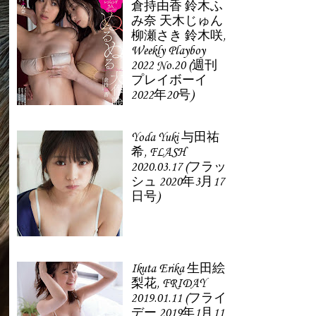
倉持由香 鈴木ふ
み奈 天木じゅん
柳瀬さき 鈴木咲,
Weekly Playboy
2022 No.20 (週刊
プレイボーイ
2022年20号)
Yoda Yuki 与田祐
希, FLASH
2020.03.17 (フラッ
シュ 2020年3月17
日号)
Ikuta Erika 生田絵
梨花, FRIDAY
2019.01.11 (フライ
デー 2019年1月11