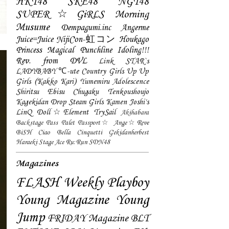
HKT48
SKE48
NGT48
SUPER☆GiRLS
Morning
Musume
Dempagumi.inc
Angerme
Juice=Juice
NijiCon-虹コン
Houkago
Princess
Magical Punchline
Idoling!!!
Rev. from DVL
Link STAR`s
LADYBABY
℃-ute
Country Girls
Up Up
Girls (Kakko Kari)
Yumemiru Adolescence
Shiritsu Ebisu Chugaku
Tenkoushoujo
Kagekidan
Drop
Steam Girls
Kamen Joshi's
LinQ
Doll☆Element
TrySail
Akihabara
Backstage Pass
Palet
Passport☆
Ange☆Reve
BiSH
Ciao Bella Cinquetti
Gekidanherbest
Haraeki Stage Ace
Ru:Run
SDN48
Magazines
FLASH
Weekly Playboy
Young Magazine
Young
Jump
FRIDAY Magazine
BLT