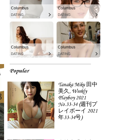
Columbus
Columbus
DATING
DATING
Columbus
Columbus
DATING
DATING
Popular
Tanaka Miku 田中
美久, Weekly
Playboy 2021
No.33-34 (週刊プ
レイボーイ 2021
年33-34号)