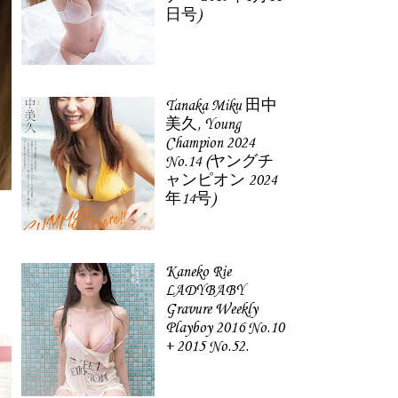
日号)
Tanaka Miku 田中
美久, Young
Champion 2024
No.14 (ヤングチ
ャンピオン 2024
年14号)
Kaneko Rie
LADYBABY
Gravure Weekly
Playboy 2016 No.10
+ 2015 No.52.