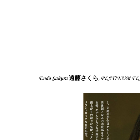
Endo Sakura 遠藤さくら, PLATINUM FLA