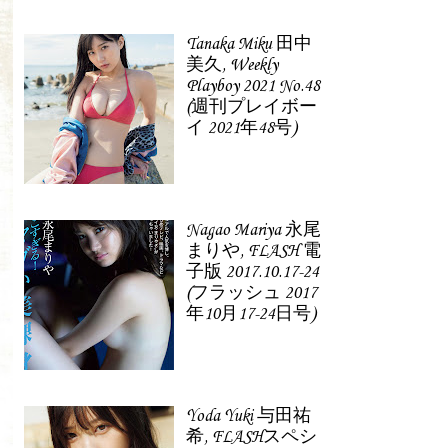
Tanaka Miku 田中
美久, Weekly
Playboy 2021 No.48
(週刊プレイボー
イ 2021年48号)
Nagao Mariya 永尾
まりや, FLASH 電
子版 2017.10.17-24
(フラッシュ 2017
年10月17-24日号)
Yoda Yuki 与田祐
希, FLASHスペシ