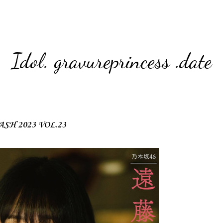
Idol. gravureprincess .date
SH 2023 VOL.23