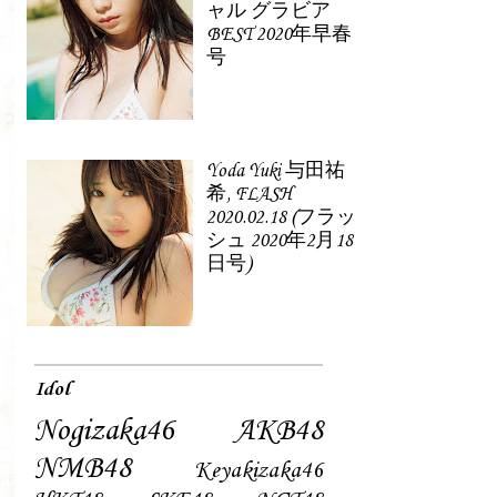
ャル グラビア
BEST 2020年早春
号
Yoda Yuki 与田祐
希, FLASH
2020.02.18 (フラッ
シュ 2020年2月18
日号)
Idol
Nogizaka46
AKB48
NMB48
Keyakizaka46