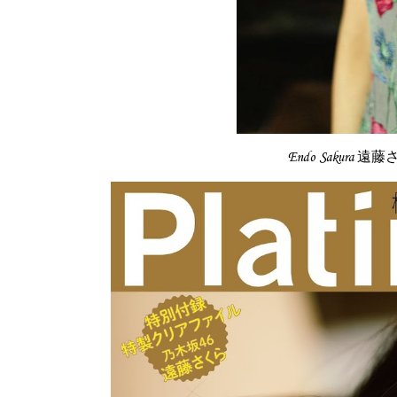
Endo Sakura 遠藤