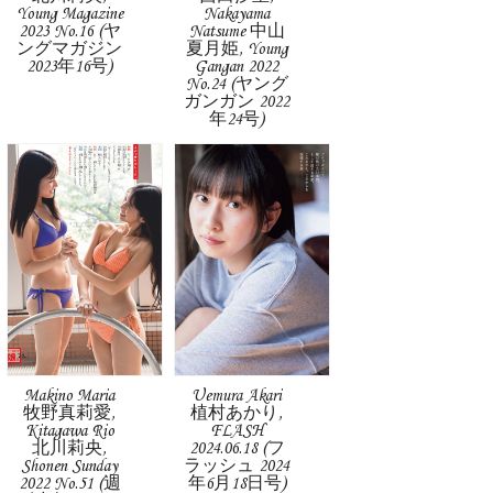
Young Magazine
Nakayama
2023 No.16 (ヤ
Natsume 中山
ングマガジン
夏月姫, Young
2023年16号)
Gangan 2022
No.24 (ヤング
ガンガン 2022
年24号)
Makino Maria
Uemura Akari
牧野真莉愛,
植村あかり,
Kitagawa Rio
FLASH
北川莉央,
2024.06.18 (フ
Shonen Sunday
ラッシュ 2024
2022 No.51 (週
年6月18日号)