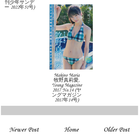
刊少年サンデ
ー 2022年51号)
Makino Maria
牧野真莉愛,
Young Magazine
2017 No.14 (ヤ
ングマガジン
2017年14号)
Newer Post
Home
Older Post