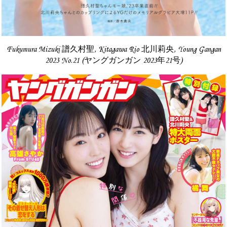
Fukumura Mizuki 譜久村聖, Kitagawa Rio 北川莉央, Young Gangan
2023 No.21 (ヤングガンガン 2023年21号)