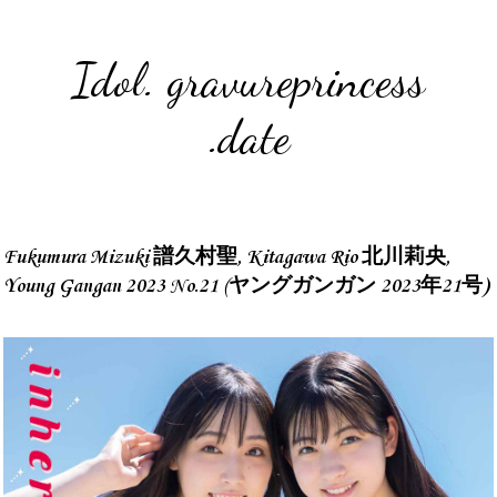
Idol. gravureprincess
.date
Fukumura Mizuki 譜久村聖, Kitagawa Rio 北川莉央,
Young Gangan 2023 No.21 (ヤングガンガン 2023年21号)