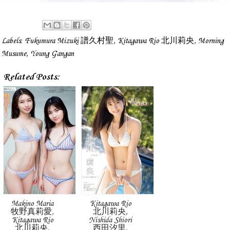
Labels:
Fukumura Mizuki 譜久村聖
,
Kitagawa Rio 北川莉央
,
Morning
Musume
,
Young Gangan
Related Posts:
Makino Maria
Kitagawa Rio
牧野真莉愛,
北川莉央,
Kitagawa Rio
Nishida Shiori
北川莉央,
西田汐里,