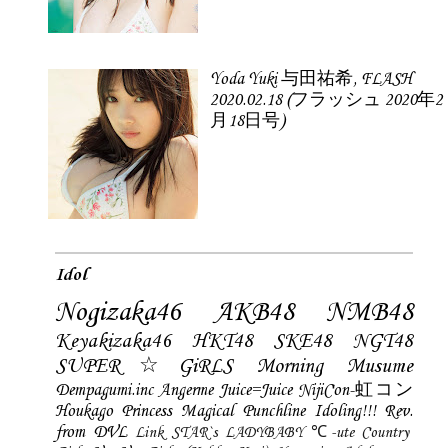
Yoda Yuki 与田祐希, FLASH
2020.02.18 (フラッシュ 2020年2
月18日号)
Idol
Nogizaka46
AKB48
NMB48
Keyakizaka46
HKT48
SKE48
NGT48
SUPER☆GiRLS
Morning Musume
Dempagumi.inc
Angerme
Juice=Juice
NijiCon-虹コン
Houkago Princess
Magical Punchline
Idoling!!!
Rev.
from DVL
Link STAR`s
LADYBABY
℃-ute
Country