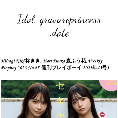
Idol. gravureprincess
.date
Hiiragi Kiki 柊きき, Mori Fuuka 森ふう花, Weekly
Playboy 2023 No.45 (週刊プレイボーイ 2023年45号)