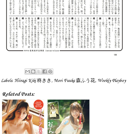
Labels:
Hiiragi Kiki 柊きき
,
Mori Fuuka 森ふう花
,
Weekly Playboy
Related Posts: