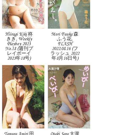
Hiiragi Kiki 柊
Mori Fuuka 森
きき, Weekly
ふう花,
Playboy 2023
FLASH
No.18 (週刊プ
2022.08.16 (フ
レイボーイ
ラッシュ 2022
2023年18号)
年8月16日号)
Tamura Amiri 田
Otaki Sara 大瀧