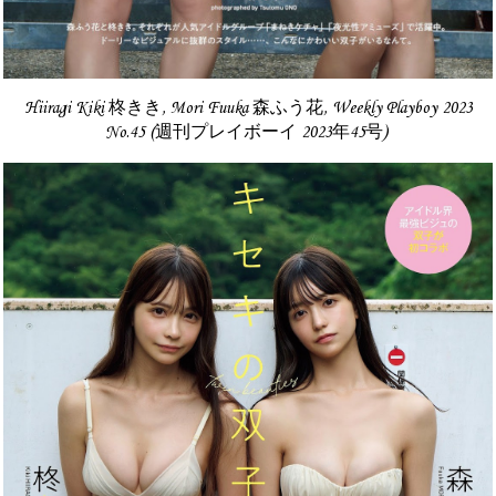
Hiiragi Kiki 柊きき, Mori Fuuka 森ふう花, Weekly Playboy 2023
No.45 (週刊プレイボーイ 2023年45号)