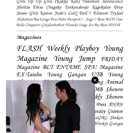
Girls
Up Up Girls (Kakko Kari)
Yumemiru Adolescence
Shiritsu Ebisu Chugaku
Tenkoushoujo Kagekidan
Drop
Steam Girls
Kamen Joshi's
LinQ
Doll☆Element
TrySail
Akihabara Backstage Pass
Palet
Passport☆
Ange☆Reve
BiSH
Ciao
Bella Cinquetti
Gekidanherbest
Haraeki Stage Ace
Ru:Run
SDN48
Magazines
FLASH
Weekly Playboy
Young
Magazine
Young Jump
FRIDAY
Magazine
BLT
ENTAME
SPA! Magazine
EX-Taishu
Young Gangan
UTB
Young
Champion
Big Comic Spirtis
Young Animal
Shonen Magazine
BUBKA
BOMB
Shonen
Champion
Manga Action
Weekly Shonen
Sunday
Photobooks
BRODY
Hustle Press
ANAN
Magazine
SMART Magazine
Young Sunday
Gravure
The Television
CD&DL My Girl
Daily LoGiRL
Shukan
Taishu
Girls! Magazine
Soccer Game King
Weekly Georgia
Sunday Magazine
Mery Magazine