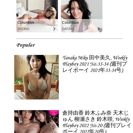
Columbus
Columbus
DATING
DATING
Popular
Tanaka Miku 田中美久, Weekly
Playboy 2021 No.33-34 (週刊プ
レイボーイ 2021年33-34号)
倉持由香 鈴木ふみ奈 天木じ
ゅん 柳瀬さき 鈴木咲, Weekly
Playboy 2022 No.20 (週刊プレイ
ボーイ 2022年20号)