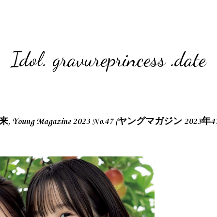
Idol. gravureprincess .date
来, Young Magazine 2023 No.47 (ヤングマガジン 2023年4