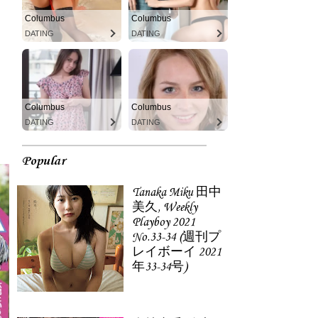
Columbus
Columbus
DATING
DATING
Columbus
Columbus
DATING
DATING
Popular
Tanaka Miku 田中
美久, Weekly
Playboy 2021
No.33-34 (週刊プ
レイボーイ 2021
年33-34号)