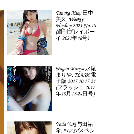
Tanaka Miku 田中
美久, Weekly
Playboy 2021 No.48
(週刊プレイボー
イ 2021年48号)
Nagao Mariya 永尾
まりや, FLASH 電
子版 2017.10.17-24
(フラッシュ 2017
年10月17-24日号)
Yoda Yuki 与田祐
希, FLASHスペシ