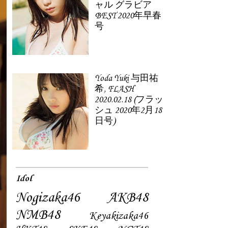
ャル グラビア
BEST 2020年早春
号
Yoda Yuki 与田祐
希, FLASH
2020.02.18 (フラッ
シュ 2020年2月18
日号)
Idol
Nogizaka46
AKB48
NMB48
Keyakizaka46