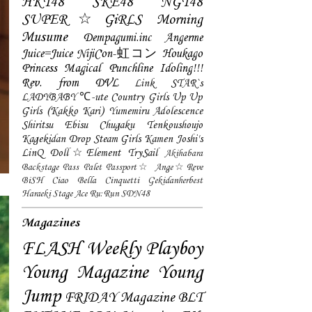
HKT48
SKE48
NGT48
SUPER☆GiRLS
Morning
Musume
Dempagumi.inc
Angerme
Juice=Juice
NijiCon-虹コン
Houkago
Princess
Magical Punchline
Idoling!!!
Rev. from DVL
Link STAR`s
LADYBABY
℃-ute
Country Girls
Up Up
Girls (Kakko Kari)
Yumemiru Adolescence
Shiritsu Ebisu Chugaku
Tenkoushoujo
Kagekidan
Drop
Steam Girls
Kamen Joshi's
LinQ
Doll☆Element
TrySail
Akihabara
Backstage Pass
Palet
Passport☆
Ange☆Reve
BiSH
Ciao Bella Cinquetti
Gekidanherbest
Haraeki Stage Ace
Ru:Run
SDN48
Magazines
FLASH
Weekly Playboy
Young Magazine
Young
Jump
FRIDAY Magazine
BLT