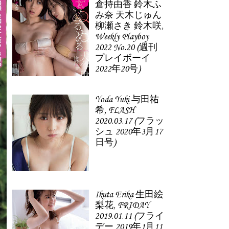
倉持由香 鈴木ふ
み奈 天木じゅん
柳瀬さき 鈴木咲,
Weekly Playboy
2022 No.20 (週刊
プレイボーイ
2022年20号)
Yoda Yuki 与田祐
希, FLASH
2020.03.17 (フラッ
シュ 2020年3月17
日号)
Ikuta Erika 生田絵
梨花, FRIDAY
2019.01.11 (フライ
デー 2019年1月11