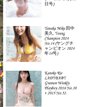
日号)
Tanaka Miku 田中
美久, Young
Champion 2024
No.14 (ヤングチ
ャンピオン 2024
年14号)
Kaneko Rie
LADYBABY
Gravure Weekly
Playboy 2016 No.10
+ 2015 No.52.