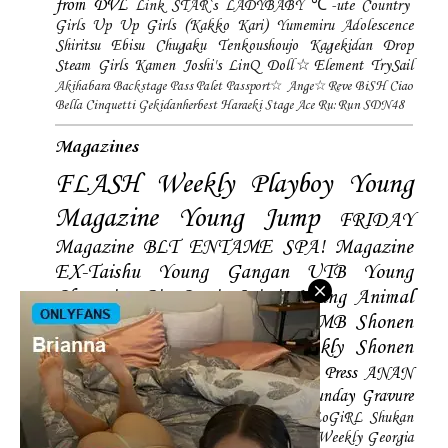
from DVL
Link STAR`s
LADYBABY
℃-ute
Country
Girls
Up Up Girls (Kakko Kari)
Yumemiru Adolescence
Shiritsu Ebisu Chugaku
Tenkoushoujo Kagekidan
Drop
Steam Girls
Kamen Joshi's
LinQ
Doll☆Element
TrySail
Akihabara Backstage Pass
Palet
Passport☆
Ange☆Reve
BiSH
Ciao
Bella Cinquetti
Gekidanherbest
Haraeki Stage Ace
Ru:Run
SDN48
Magazines
FLASH
Weekly Playboy
Young
Magazine
Young Jump
FRIDAY
Magazine
BLT
ENTAME
SPA! Magazine
EX-Taishu
Young Gangan
UTB
Young
Champion
Big Comic Spirtis
Young Animal
Shonen Magazine
BUBKA
BOMB
Shonen
Champion
Manga Action
Weekly Shonen
Sunday
Photobooks
BRODY
Hustle Press
ANAN
Magazine
SMART Magazine
Young Sunday
Gravure
The Television
CD&DL My Girl
Daily LoGiRL
Shukan
Taishu
Girls! Magazine
Soccer Game King
Weekly Georgia