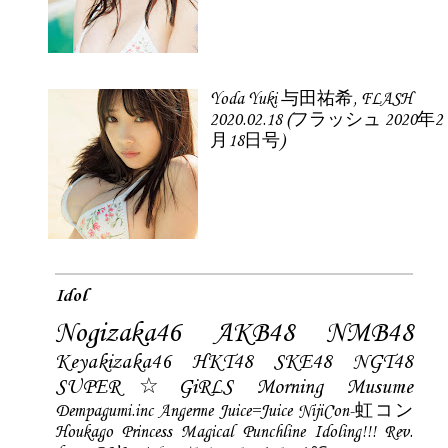
Yoda Yuki 与田祐希, FLASH
2020.02.18 (フラッシュ 2020年2
月18日号)
Idol
Nogizaka46
AKB48
NMB48
Keyakizaka46
HKT48
SKE48
NGT48
SUPER☆GiRLS
Morning Musume
Dempagumi.inc
Angerme
Juice=Juice
NijiCon-虹コン
Houkago Princess
Magical Punchline
Idoling!!!
Rev.