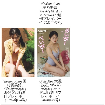
Hoshino Yuna
星乃夢奈,
Weekly Playboy
2022 No.42 (週
刊プレイボー
イ 2022年42号)
Tamura Amiri 田
Otaki Sara 大瀧
村愛美鈴,
沙羅, Weekly
Weekly Playboy
Playboy 2024
2024 No.28 (週
No.28 (週刊プ
刊プレイボー
レイボーイ
イ 2024年28号)
2024年28号)