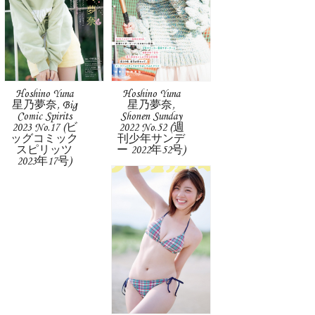
Hoshino Yuna
Hoshino Yuna
星乃夢奈, Big
星乃夢奈,
Comic Spirits
Shonen Sunday
2023 No.17 (ビ
2022 No.52 (週
ッグコミック
刊少年サンデ
スピリッツ
ー 2022年52号)
2023年17号)