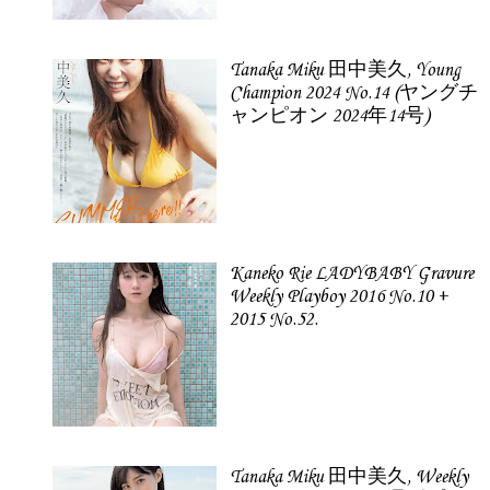
Tanaka Miku 田中美久, Young
Champion 2024 No.14 (ヤングチ
ャンピオン 2024年14号)
Kaneko Rie LADYBABY Gravure
Weekly Playboy 2016 No.10 +
2015 No.52.
Tanaka Miku 田中美久, Weekly