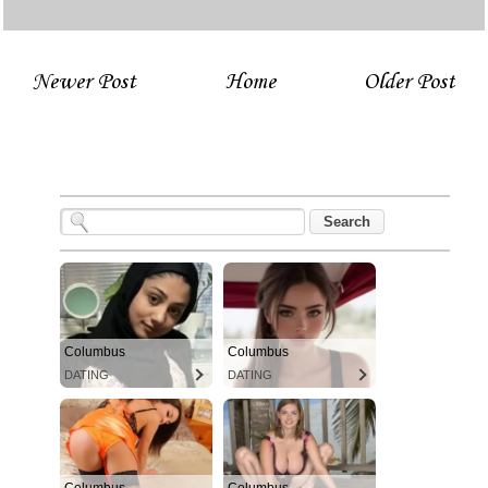
Newer Post
Home
Older Post
Columbus
Columbus
DATING
DATING
Columbus
Columbus