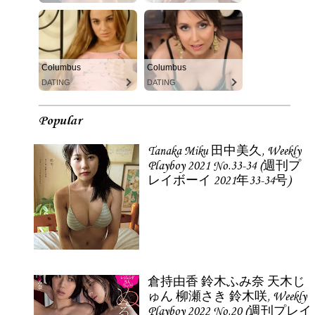
Columbus
Columbus
DATING
DATING
Popular
Tanaka Miku 田中美久, Weekly
Playboy 2021 No.33-34 (週刊プ
レイボーイ 2021年33-34号)
倉持由香 鈴木ふみ奈 天木じ
ゅん 柳瀬さき 鈴木咲, Weekly
Playboy 2022 No.20 (週刊プレイ