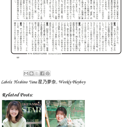
Labels:
Hoshino Yuna 星乃夢奈
,
Weekly Playboy
Related Posts: