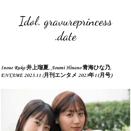
Idol. gravureprincess
.date
Inoue Ruka 井上瑠夏, Aoumi Hinano 青海ひな乃,
ENTAME 2023.11 (月刊エンタメ 2023年11月号)