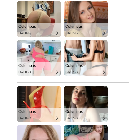
Columbus
Columbus
DATING
DATING
Columbus
Columbus
DATING
DATING
Columbus
Columbus
DATING
DATING