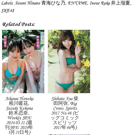
Labels:
Aoumi Hinano 青海ひな乃
,
ENTAME
,
Inoue Ruka 井上瑠夏
,
SKE48
Related Posts:
Aikawa Honoka
Shibata Aya 柴
相川暖花,
田阿弥, Big
Suzuki Kokona
Comic Spirits
鈴木恋奈,
2017 No.46 (ビ
Weekly SPA!
ッグコミック
2024.05.21 (週
スピリッツ
刊SPA! 2024年
2017年46号)
5月21日号)