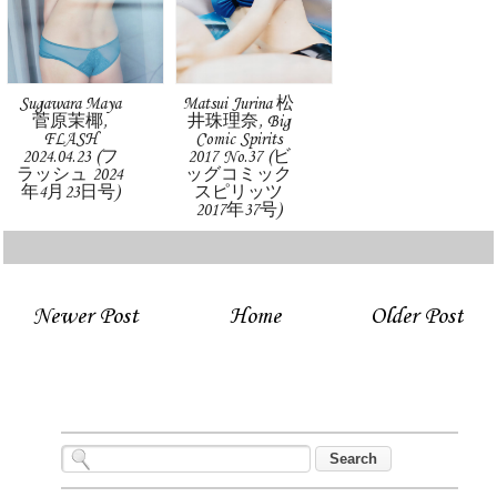
Sugawara Maya
Matsui Jurina 松
菅原茉椰,
井珠理奈, Big
FLASH
Comic Spirits
2024.04.23 (フ
2017 No.37 (ビ
ラッシュ 2024
ッグコミック
年4月23日号)
スピリッツ
2017年37号)
Newer Post
Home
Older Post