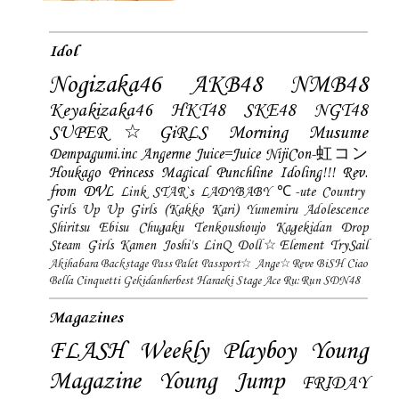
Idol
Nogizaka46
AKB48
NMB48
Keyakizaka46
HKT48
SKE48
NGT48
SUPER☆GiRLS
Morning Musume
Dempagumi.inc
Angerme
Juice=Juice
NijiCon-虹コン
Houkago Princess
Magical Punchline
Idoling!!!
Rev.
from DVL
Link STAR`s
LADYBABY
℃-ute
Country
Girls
Up Up Girls (Kakko Kari)
Yumemiru Adolescence
Shiritsu Ebisu Chugaku
Tenkoushoujo Kagekidan
Drop
Steam Girls
Kamen Joshi's
LinQ
Doll☆Element
TrySail
Akihabara Backstage Pass
Palet
Passport☆
Ange☆Reve
BiSH
Ciao
Bella Cinquetti
Gekidanherbest
Haraeki Stage Ace
Ru:Run
SDN48
Magazines
FLASH
Weekly Playboy
Young
Magazine
Young Jump
FRIDAY