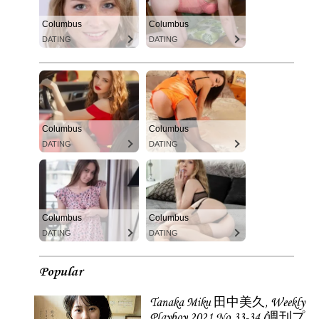
Columbus
Columbus
DATING
DATING
Columbus
Columbus
DATING
DATING
Columbus
Columbus
DATING
DATING
Popular
Tanaka Miku 田中美久, Weekly
Playboy 2021 No.33-34 (週刊プ