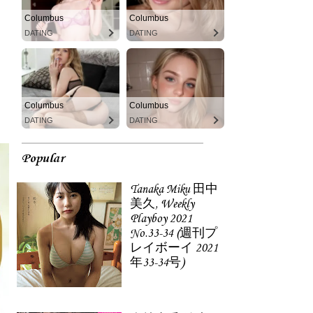
Columbus
Columbus
DATING
DATING
Columbus
Columbus
DATING
DATING
Popular
Tanaka Miku 田中
美久, Weekly
Playboy 2021
No.33-34 (週刊プ
レイボーイ 2021
年33-34号)