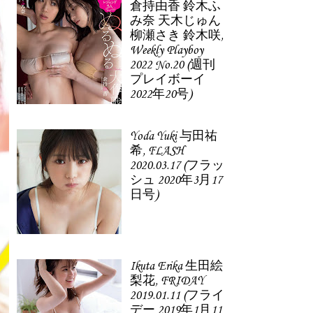
倉持由香 鈴木ふ
み奈 天木じゅん
柳瀬さき 鈴木咲,
Weekly Playboy
2022 No.20 (週刊
プレイボーイ
2022年20号)
Yoda Yuki 与田祐
希, FLASH
2020.03.17 (フラッ
シュ 2020年3月17
日号)
Ikuta Erika 生田絵
梨花, FRIDAY
2019.01.11 (フライ
デー 2019年1月11