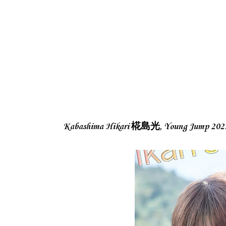
Kabashima Hikari 椛島光, Young Jump