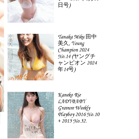
日号)
Tanaka Miku 田中
美久, Young
Champion 2024
No.14 (ヤングチ
ャンピオン 2024
年14号)
Kaneko Rie
LADYBABY
Gravure Weekly
Playboy 2016 No.10
+ 2015 No.52.