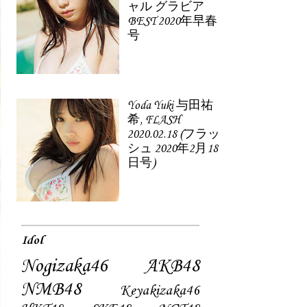
ャル グラビア
BEST 2020年早春
号
Yoda Yuki 与田祐
希, FLASH
2020.02.18 (フラッ
シュ 2020年2月18
日号)
Idol
Nogizaka46
AKB48
NMB48
Keyakizaka46