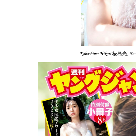
Kabashima Hikari 椛島光, 