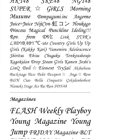
HKT48
SKE48
NGT48
SUPER☆GiRLS
Morning
Musume
Dempagumi.inc
Angerme
Juice=Juice
NijiCon-虹コン
Houkago
Princess
Magical Punchline
Idoling!!!
Rev. from DVL
Link STAR`s
LADYBABY
℃-ute
Country Girls
Up Up
Girls (Kakko Kari)
Yumemiru Adolescence
Shiritsu Ebisu Chugaku
Tenkoushoujo
Kagekidan
Drop
Steam Girls
Kamen Joshi's
LinQ
Doll☆Element
TrySail
Akihabara
Backstage Pass
Palet
Passport☆
Ange☆Reve
BiSH
Ciao Bella Cinquetti
Gekidanherbest
Haraeki Stage Ace
Ru:Run
SDN48
Magazines
FLASH
Weekly Playboy
Young Magazine
Young
Jump
FRIDAY Magazine
BLT