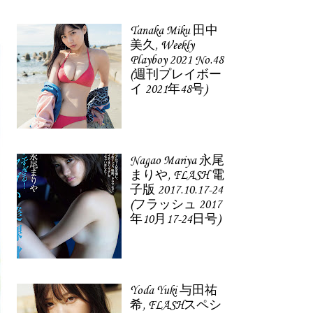
Tanaka Miku 田中
美久, Weekly
Playboy 2021 No.48
(週刊プレイボー
イ 2021年48号)
Nagao Mariya 永尾
まりや, FLASH 電
子版 2017.10.17-24
(フラッシュ 2017
年10月17-24日号)
Yoda Yuki 与田祐
希, FLASHスペシ