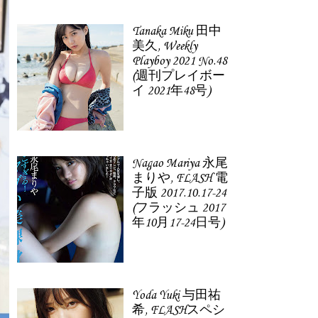
Tanaka Miku 田中
美久, Weekly
Playboy 2021 No.48
(週刊プレイボー
イ 2021年48号)
Nagao Mariya 永尾
まりや, FLASH 電
子版 2017.10.17-24
(フラッシュ 2017
年10月17-24日号)
Yoda Yuki 与田祐
希, FLASHスペシ