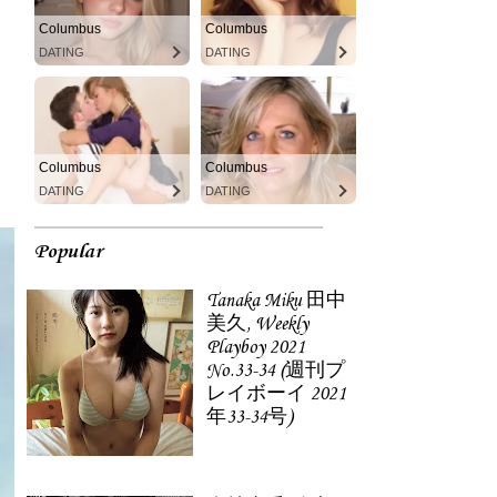
Columbus
Columbus
DATING
DATING
Columbus
Columbus
DATING
DATING
Popular
Tanaka Miku 田中
美久, Weekly
Playboy 2021
No.33-34 (週刊プ
レイボーイ 2021
年33-34号)