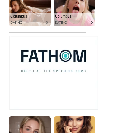
Columbus
Columbus
DATING
DATING