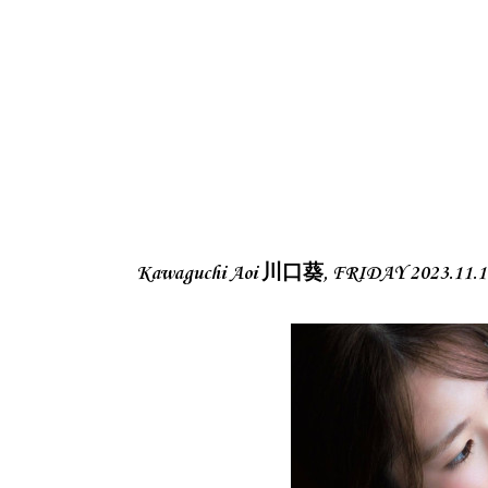
Kawaguchi Aoi 川口葵, FRIDAY 2023.