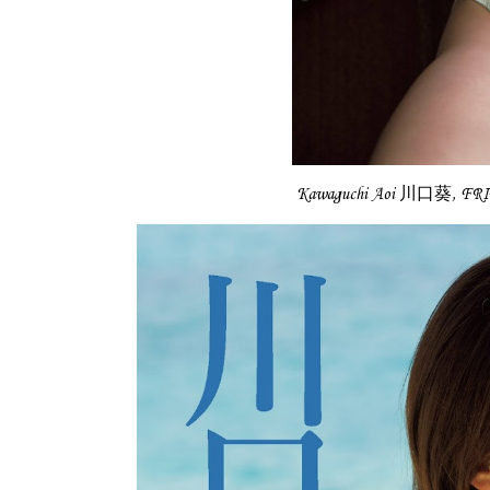
Kawaguchi Aoi 川口葵, F