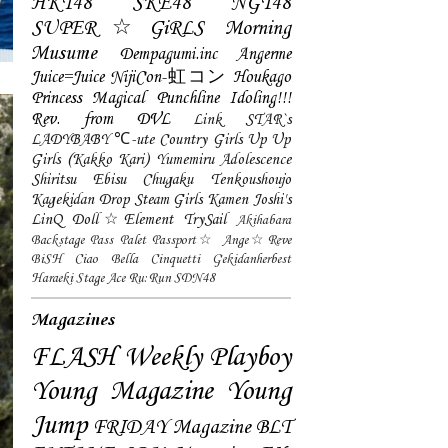
HKT48
SKE48
NGT48
SUPER☆GiRLS
Morning
Musume
Dempagumi.inc
Angerme
Juice=Juice
NijiCon-虹コン
Houkago
Princess
Magical Punchline
Idoling!!!
Rev. from DVL
Link STAR`s
LADYBABY
℃-ute
Country Girls
Up Up
Girls (Kakko Kari)
Yumemiru Adolescence
Shiritsu Ebisu Chugaku
Tenkoushoujo
Kagekidan
Drop
Steam Girls
Kamen Joshi's
LinQ
Doll☆Element
TrySail
Akihabara
Backstage Pass
Palet
Passport☆
Ange☆Reve
BiSH
Ciao Bella Cinquetti
Gekidanherbest
Haraeki Stage Ace
Ru:Run
SDN48
Magazines
FLASH
Weekly Playboy
Young Magazine
Young
Jump
FRIDAY Magazine
BLT