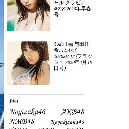
ャル グラビア
BEST 2020年早春
号
Yoda Yuki 与田祐
希, FLASH
2020.02.18 (フラッ
シュ 2020年2月18
日号)
Idol
Nogizaka46
AKB48
NMB48
Keyakizaka46