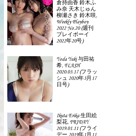
倉持由香 鈴木ふ
み奈 天木じゅん
柳瀬さき 鈴木咲,
Weekly Playboy
2022 No.20 (週刊
プレイボーイ
2022年20号)
Yoda Yuki 与田祐
希, FLASH
2020.03.17 (フラッ
シュ 2020年3月17
日号)
Ikuta Erika 生田絵
梨花, FRIDAY
2019.01.11 (フライ
デー 2019年1月11