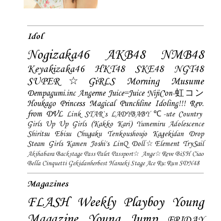
Idol
Nogizaka46
AKB48
NMB48
Keyakizaka46
HKT48
SKE48
NGT48
SUPER☆GiRLS
Morning Musume
Dempagumi.inc
Angerme
Juice=Juice
NijiCon-虹コン
Houkago Princess
Magical Punchline
Idoling!!!
Rev.
from DVL
Link STAR`s
LADYBABY
℃-ute
Country
Girls
Up Up Girls (Kakko Kari)
Yumemiru Adolescence
Shiritsu Ebisu Chugaku
Tenkoushoujo Kagekidan
Drop
Steam Girls
Kamen Joshi's
LinQ
Doll☆Element
TrySail
Akihabara Backstage Pass
Palet
Passport☆
Ange☆Reve
BiSH
Ciao
Bella Cinquetti
Gekidanherbest
Haraeki Stage Ace
Ru:Run
SDN48
Magazines
FLASH
Weekly Playboy
Young
Magazine
Young Jump
FRIDAY