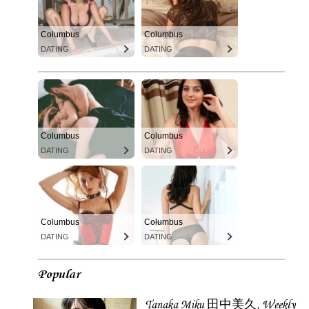
Columbus
Columbus
DATING
DATING
Columbus
Columbus
DATING
DATING
Columbus
Columbus
DATING
DATING
Popular
Tanaka Miku 田中美久, Weekly