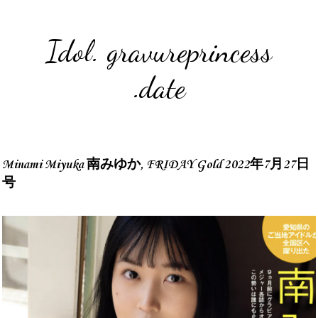
Idol. gravureprincess
.date
Minami Miyuka 南みゆか, FRIDAY Gold 2022年7月27日
号