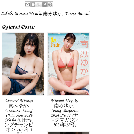
Labels:
Minami Miyuka 南みゆか
,
Young Animal
Related Posts:
Minami Miyuka
Minami Miyuka
南みゆか,
南みゆか,
Bessatsu Young
Young Magazine
Champion 2024
2024 No.17 (ヤ
No.04 (別冊ヤ
ングマガジン
ングチャンピ
2024年17号)
オン 2024年4