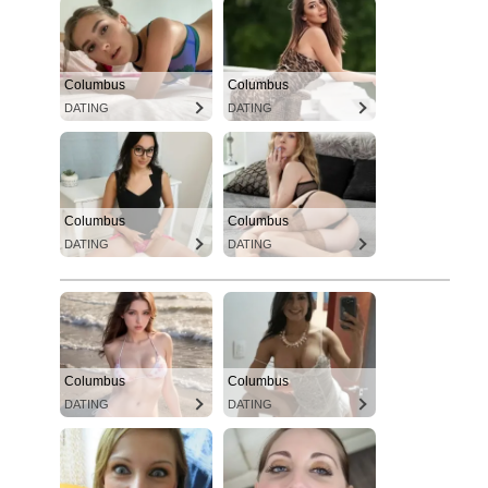
Columbus
Columbus
DATING
DATING
Columbus
Columbus
DATING
DATING
Columbus
Columbus
DATING
DATING