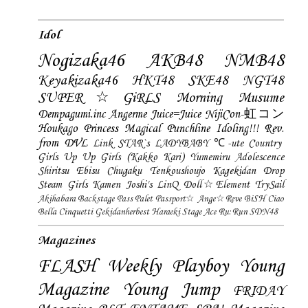
Idol
Nogizaka46
AKB48
NMB48
Keyakizaka46
HKT48
SKE48
NGT48
SUPER☆GiRLS
Morning Musume
Dempagumi.inc
Angerme
Juice=Juice
NijiCon-虹コン
Houkago Princess
Magical Punchline
Idoling!!!
Rev.
from DVL
Link STAR`s
LADYBABY
℃-ute
Country
Girls
Up Up Girls (Kakko Kari)
Yumemiru Adolescence
Shiritsu Ebisu Chugaku
Tenkoushoujo Kagekidan
Drop
Steam Girls
Kamen Joshi's
LinQ
Doll☆Element
TrySail
Akihabara Backstage Pass
Palet
Passport☆
Ange☆Reve
BiSH
Ciao
Bella Cinquetti
Gekidanherbest
Haraeki Stage Ace
Ru:Run
SDN48
Magazines
FLASH
Weekly Playboy
Young
Magazine
Young Jump
FRIDAY