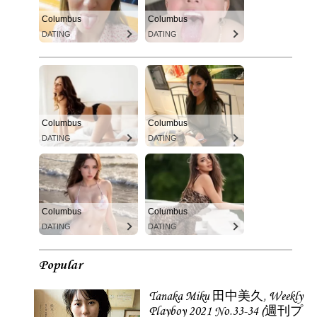
Columbus
Columbus
DATING
DATING
Columbus
Columbus
DATING
DATING
Columbus
Columbus
DATING
DATING
Popular
Tanaka Miku 田中美久, Weekly
Playboy 2021 No.33-34 (週刊プ