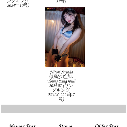
ングキング
13号)
2024年10号)
Nitori Sayaka
似鳥沙也加,
Young King Bull
2024.07 (ヤン
グキング
BULL 2024年7
号)
Newer Post
Home
Older Post