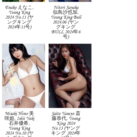
Enako えなこ,
Nitori Sayaka
Young King
似鳥沙也加,
2024 No.11 (ヤ
Young King Bull
ングキング
2024.06 (ヤン
2024年11号)
グキング
BULL 2024年6
号)
Misaki Hime 美
Saito Yasuyo 斎
咲姫, Ishii Yuki
藤恭代, Young
石井優希,
King 2024
Young King
No.13 (ヤング
2024 No.10 (ヤ
キング 2024年