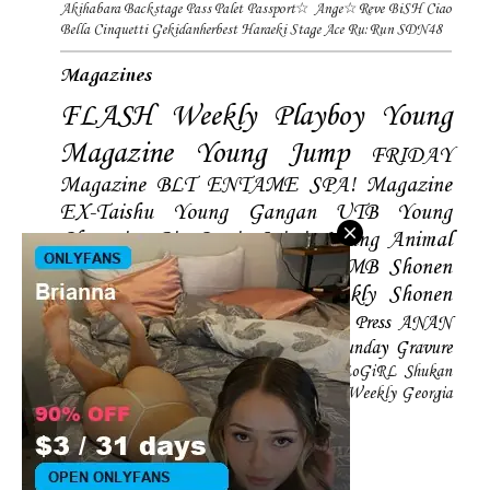
Akihabara Backstage Pass
Palet
Passport☆
Ange☆Reve
BiSH
Ciao
Bella Cinquetti
Gekidanherbest
Haraeki Stage Ace
Ru:Run
SDN48
Magazines
FLASH
Weekly Playboy
Young
Magazine
Young Jump
FRIDAY
Magazine
BLT
ENTAME
SPA! Magazine
EX-Taishu
Young Gangan
UTB
Young
Champion
Big Comic Spirtis
Young Animal
Shonen Magazine
BUBKA
BOMB
Shonen
Champion
Manga Action
Weekly Shonen
Sunday
Photobooks
BRODY
Hustle Press
ANAN
Magazine
SMART Magazine
Young Sunday
Gravure
The Television
CD&DL My Girl
Daily LoGiRL
Shukan
Taishu
Girls! Magazine
Soccer Game King
Weekly Georgia
Sunday Magazine
Mery Magazine