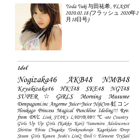
Yoda Yuki 与田祐希, FLASH
2020.02.18 (フラッシュ 2020年2
月18日号)
Idol
Nogizaka46
AKB48
NMB48
Keyakizaka46
HKT48
SKE48
NGT48
SUPER☆GiRLS
Morning Musume
Dempagumi.inc
Angerme
Juice=Juice
NijiCon-虹コン
Houkago Princess
Magical Punchline
Idoling!!!
Rev.
from DVL
Link STAR`s
LADYBABY
℃-ute
Country
Girls
Up Up Girls (Kakko Kari)
Yumemiru Adolescence
Shiritsu Ebisu Chugaku
Tenkoushoujo Kagekidan
Drop
Steam Girls
Kamen Joshi's
LinQ
Doll☆Element
TrySail