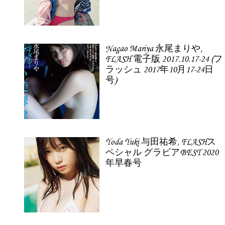
Nagao Mariya 永尾まりや,
FLASH 電子版 2017.10.17-24 (フ
ラッシュ 2017年10月17-24日
号)
Yoda Yuki 与田祐希, FLASHス
ペシャル グラビアBEST 2020
年早春号