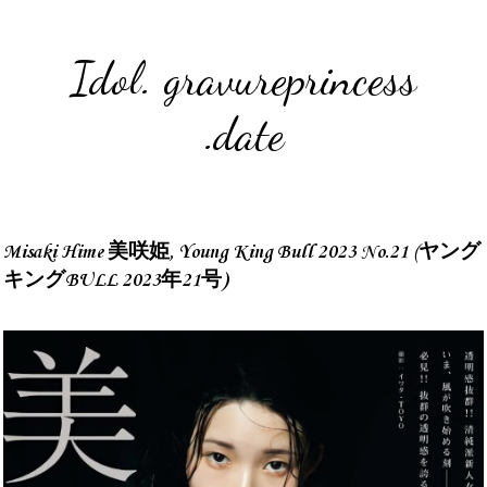
Idol. gravureprincess
.date
Misaki Hime 美咲姫, Young King Bull 2023 No.21 (ヤング
キングBULL 2023年21号)