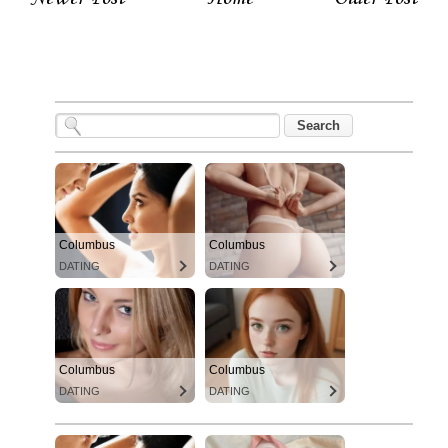
Columbus
Columbus
DATING
DATING
Columbus
Columbus
DATING
DATING