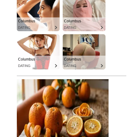
Columbus
Columbus
DATING
DATING
Columbus
Columbus
DATING
DATING