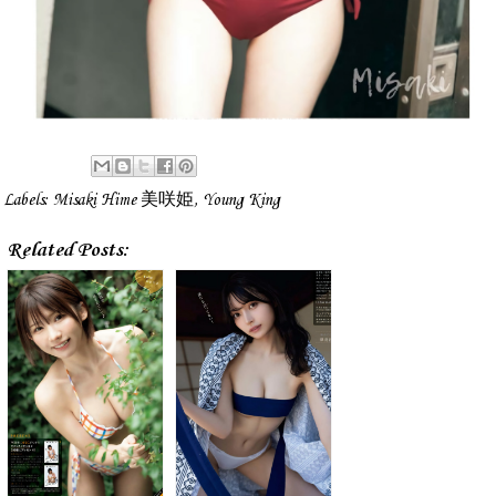
Labels:
Misaki Hime 美咲姫
,
Young King
Related Posts: