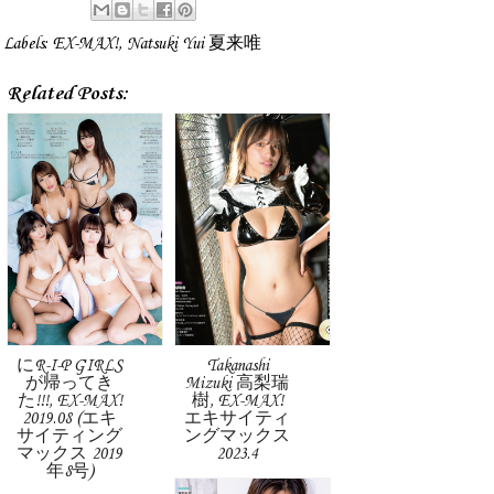
Labels:
EX-MAX!
,
Natsuki Yui 夏来唯
Related Posts:
にR-I-P GIRLS
Takanashi
が帰ってき
Mizuki 高梨瑞
た!!!, EX-MAX!
樹, EX-MAX!
2019.08 (エキ
エキサイティ
サイティング
ングマックス
マックス 2019
2023.4
年8号)