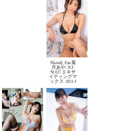
Hazuki Aya 葉
月あや, EX-
MAX! エキサ
イティングマ
ックス 2023.5