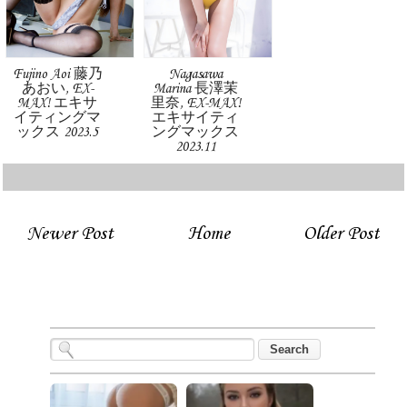
Fujino Aoi 藤乃
Nagasawa
あおい, EX-
Marina 長澤茉
MAX! エキサ
里奈, EX-MAX!
イティングマ
エキサイティ
ックス 2023.5
ングマックス
2023.11
Newer Post
Home
Older Post