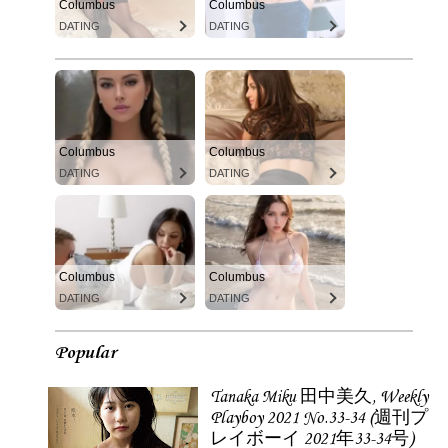
Columbus
Columbus
DATING
DATING
Columbus
Columbus
DATING
DATING
Columbus
Columbus
DATING
DATING
Popular
Tanaka Miku 田中美久, Weekly
Playboy 2021 No.33-34 (週刊プ
レイボーイ 2021年33-34号)