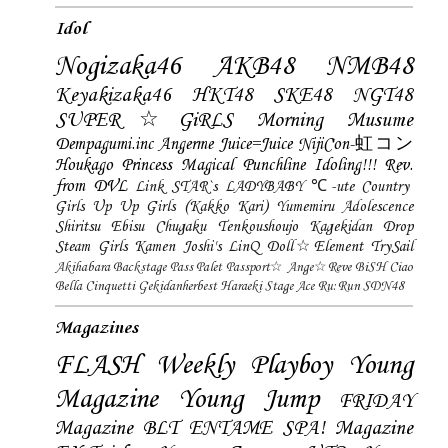
Idol
Nogizaka46
AKB48
NMB48
Keyakizaka46
HKT48
SKE48
NGT48
SUPER☆GiRLS
Morning Musume
Dempagumi.inc
Angerme
Juice=Juice
NijiCon-虹コン
Houkago Princess
Magical Punchline
Idoling!!!
Rev.
from DVL
Link STAR`s
LADYBABY
℃-ute
Country
Girls
Up Up Girls (Kakko Kari)
Yumemiru Adolescence
Shiritsu Ebisu Chugaku
Tenkoushoujo Kagekidan
Drop
Steam Girls
Kamen Joshi's
LinQ
Doll☆Element
TrySail
Akihabara Backstage Pass
Palet
Passport☆
Ange☆Reve
BiSH
Ciao
Bella Cinquetti
Gekidanherbest
Haraeki Stage Ace
Ru:Run
SDN48
Magazines
FLASH
Weekly Playboy
Young
Magazine
Young Jump
FRIDAY
Magazine
BLT
ENTAME
SPA! Magazine