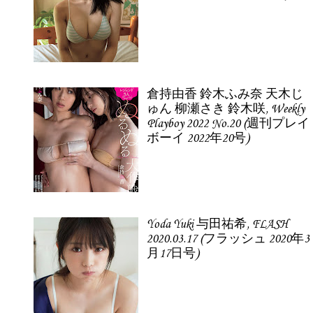
倉持由香 鈴木ふみ奈 天木じ
ゅん 柳瀬さき 鈴木咲, Weekly
Playboy 2022 No.20 (週刊プレイ
ボーイ 2022年20号)
Yoda Yuki 与田祐希, FLASH
2020.03.17 (フラッシュ 2020年3
月17日号)