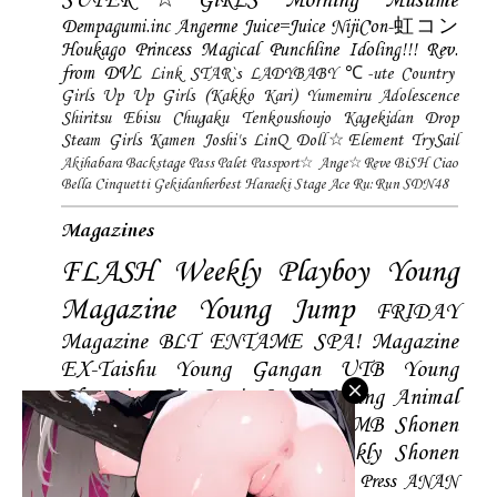
SUPER☆GiRLS
Morning Musume
Dempagumi.inc
Angerme
Juice=Juice
NijiCon-虹コン
Houkago Princess
Magical Punchline
Idoling!!!
Rev.
from DVL
Link STAR`s
LADYBABY
℃-ute
Country
Girls
Up Up Girls (Kakko Kari)
Yumemiru Adolescence
Shiritsu Ebisu Chugaku
Tenkoushoujo Kagekidan
Drop
Steam Girls
Kamen Joshi's
LinQ
Doll☆Element
TrySail
Akihabara Backstage Pass
Palet
Passport☆
Ange☆Reve
BiSH
Ciao
Bella Cinquetti
Gekidanherbest
Haraeki Stage Ace
Ru:Run
SDN48
Magazines
FLASH
Weekly Playboy
Young
Magazine
Young Jump
FRIDAY
Magazine
BLT
ENTAME
SPA! Magazine
EX-Taishu
Young Gangan
UTB
Young
Champion
Big Comic Spirtis
Young Animal
Shonen Magazine
BUBKA
BOMB
Shonen
Champion
Manga Action
Weekly Shonen
Sunday
Photobooks
BRODY
Hustle Press
ANAN