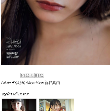
Labels:
FLASH
,
Niiya Mayu 新谷真由
Related Posts: