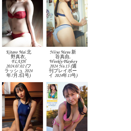
Kitano Mai 北
Niiya Mayu 新
野真衣,
谷真由,
FLASH
Weekly Playboy
2024.07.02 (フ
2024 No.13 (週
ラッシュ 2024
刊プレイボー
年7月2日号)
イ 2024年13号)