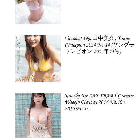
Tanaka Miku 田中美久, Young
Champion 2024 No.14 (ヤングチ
ャンピオン 2024年14号)
Kaneko Rie LADYBABY Gravure
Weekly Playboy 2016 No.10 +
2015 No.52.