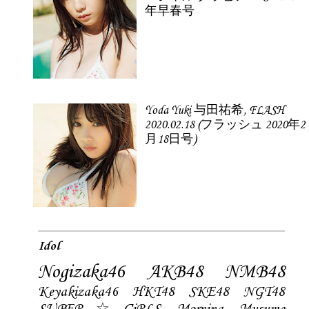
年早春号
Yoda Yuki 与田祐希, FLASH
2020.02.18 (フラッシュ 2020年2
月18日号)
Idol
Nogizaka46
AKB48
NMB48
Keyakizaka46
HKT48
SKE48
NGT48