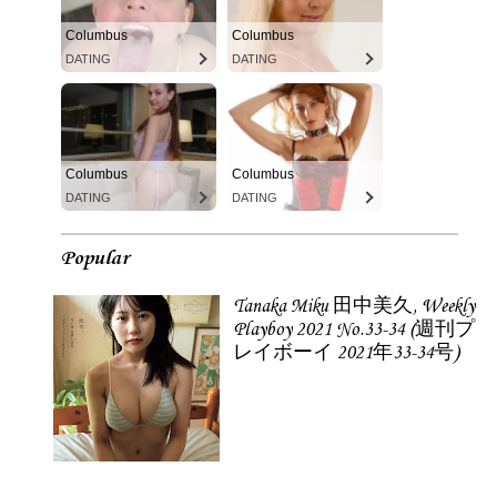
Columbus
Columbus
DATING
DATING
Columbus
Columbus
DATING
DATING
Popular
Tanaka Miku 田中美久, Weekly
Playboy 2021 No.33-34 (週刊プ
レイボーイ 2021年33-34号)