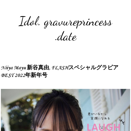
Idol. gravureprincess
.date
Niiya Mayu 新谷真由, FLASHスペシャルグラビア
BEST 2022年新年号