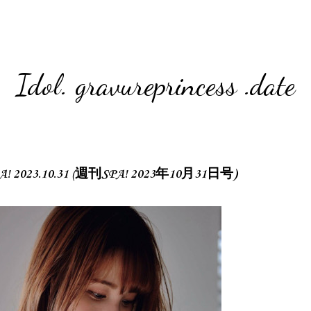
Idol. gravureprincess .date
A! 2023.10.31 (週刊SPA! 2023年10月31日号)