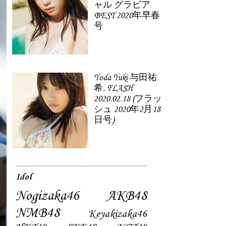
ャル グラビア
BEST 2020年早春
号
Yoda Yuki 与田祐
希, FLASH
2020.02.18 (フラッ
シュ 2020年2月18
日号)
Idol
Nogizaka46
AKB48
NMB48
Keyakizaka46