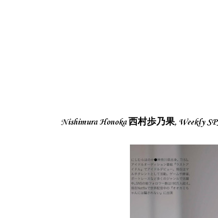
Nishimura Honoka 西村歩乃果, Weekly SP