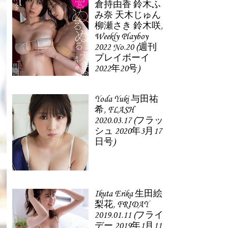
倉持由香 鈴木ふ
み奈 天木じゅん
柳瀬さき 鈴木咲,
Weekly Playboy
2022 No.20 (週刊
プレイボーイ
2022年20号)
Yoda Yuki 与田祐
希, FLASH
2020.03.17 (フラッ
シュ 2020年3月17
日号)
Ikuta Erika 生田絵
梨花, FRIDAY
2019.01.11 (フライ
デー 2019年1月11