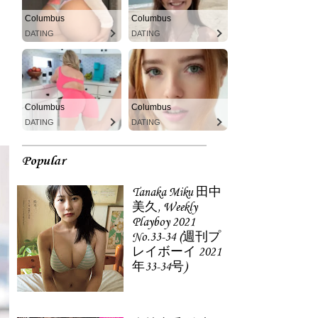
Columbus
Columbus
DATING
DATING
Columbus
Columbus
DATING
DATING
Popular
Tanaka Miku 田中
美久, Weekly
Playboy 2021
No.33-34 (週刊プ
レイボーイ 2021
年33-34号)