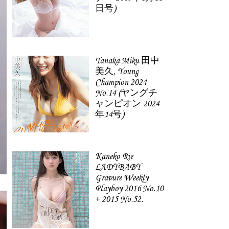
日号)
Tanaka Miku 田中
美久, Young
Champion 2024
No.14 (ヤングチ
ャンピオン 2024
年14号)
Kaneko Rie
LADYBABY
Gravure Weekly
Playboy 2016 No.10
+ 2015 No.52.