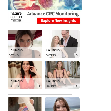
Columbus
Columbus
DATING
DATING
Columbus
Columbus
DATING
DATING