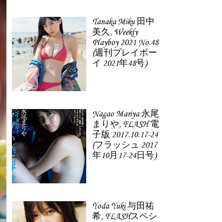
Tanaka Miku 田中
美久, Weekly
Playboy 2021 No.48
(週刊プレイボー
イ 2021年48号)
Nagao Mariya 永尾
まりや, FLASH 電
子版 2017.10.17-24
(フラッシュ 2017
年10月17-24日号)
Yoda Yuki 与田祐
希, FLASHスペシ