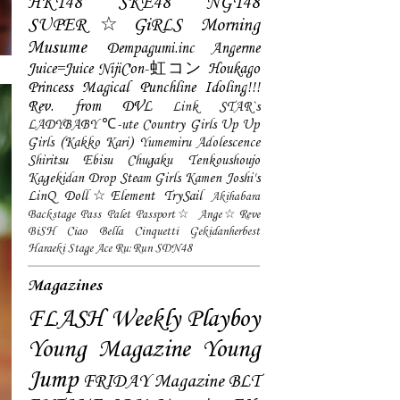
HKT48
SKE48
NGT48
SUPER☆GiRLS
Morning
Musume
Dempagumi.inc
Angerme
Juice=Juice
NijiCon-虹コン
Houkago
Princess
Magical Punchline
Idoling!!!
Rev. from DVL
Link STAR`s
LADYBABY
℃-ute
Country Girls
Up Up
Girls (Kakko Kari)
Yumemiru Adolescence
Shiritsu Ebisu Chugaku
Tenkoushoujo
Kagekidan
Drop
Steam Girls
Kamen Joshi's
LinQ
Doll☆Element
TrySail
Akihabara
Backstage Pass
Palet
Passport☆
Ange☆Reve
BiSH
Ciao Bella Cinquetti
Gekidanherbest
Haraeki Stage Ace
Ru:Run
SDN48
Magazines
FLASH
Weekly Playboy
Young Magazine
Young
Jump
FRIDAY Magazine
BLT