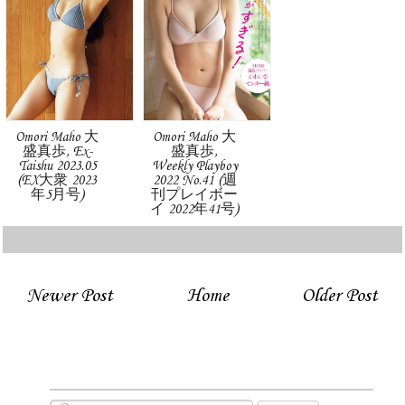
Omori Maho 大
Omori Maho 大
盛真歩, Ex-
盛真歩,
Taishu 2023.05
Weekly Playboy
(EX大衆 2023
2022 No.41 (週
年5月号)
刊プレイボー
イ 2022年41号)
Newer Post
Home
Older Post