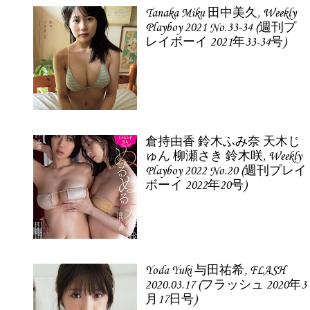
Tanaka Miku 田中美久, Weekly
Playboy 2021 No.33-34 (週刊プ
レイボーイ 2021年33-34号)
倉持由香 鈴木ふみ奈 天木じ
ゅん 柳瀬さき 鈴木咲, Weekly
Playboy 2022 No.20 (週刊プレイ
ボーイ 2022年20号)
Yoda Yuki 与田祐希, FLASH
2020.03.17 (フラッシュ 2020年3
月17日号)