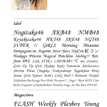
Idol
Nogizaka46
AKB48
NMB48
Keyakizaka46
HKT48
SKE48
NGT48
SUPER☆GiRLS
Morning Musume
Dempagumi.inc
Angerme
Juice=Juice
NijiCon-虹コン
Houkago Princess
Magical Punchline
Idoling!!!
Rev.
from DVL
Link STAR`s
LADYBABY
℃-ute
Country
Girls
Up Up Girls (Kakko Kari)
Yumemiru Adolescence
Shiritsu Ebisu Chugaku
Tenkoushoujo Kagekidan
Drop
Steam Girls
Kamen Joshi's
LinQ
Doll☆Element
TrySail
Akihabara Backstage Pass
Palet
Passport☆
Ange☆Reve
BiSH
Ciao
Bella Cinquetti
Gekidanherbest
Haraeki Stage Ace
Ru:Run
SDN48
Magazines
FLASH
Weekly Playboy
Young