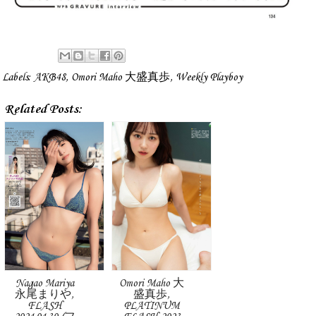
Labels:
AKB48
,
Omori Maho 大盛真歩
,
Weekly Playboy
Related Posts:
Nagao Mariya
Omori Maho 大
永尾まりや,
盛真歩,
FLASH
PLATINUM