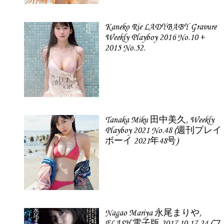
Kaneko Rie LADYBABY Gravure
Weekly Playboy 2016 No.10 +
2015 No.52.
Tanaka Miku 田中美久, Weekly
Playboy 2021 No.48 (週刊プレイ
ボーイ 2021年48号)
Nagao Mariya 永尾まりや,
FLASH 電子版 2017.10.17-24 (フ