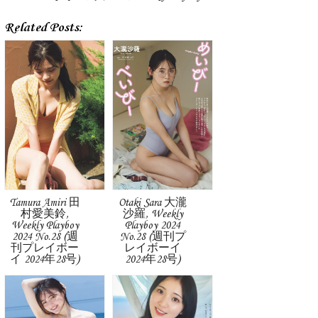
Related Posts:
Tamura Amiri 田
Otaki Sara 大瀧
村愛美鈴,
沙羅, Weekly
Weekly Playboy
Playboy 2024
2024 No.28 (週
No.28 (週刊プ
刊プレイボー
レイボーイ
イ 2024年28号)
2024年28号)