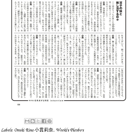
Labels:
Onuki Rina 小貫莉奈
,
Weekly Playboy