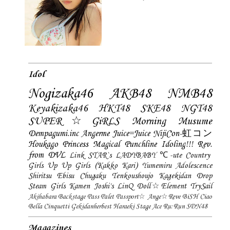
Idol
Nogizaka46
AKB48
NMB48
Keyakizaka46
HKT48
SKE48
NGT48
SUPER☆GiRLS
Morning Musume
Dempagumi.inc
Angerme
Juice=Juice
NijiCon-虹コン
Houkago Princess
Magical Punchline
Idoling!!!
Rev.
from DVL
Link STAR`s
LADYBABY
℃-ute
Country
Girls
Up Up Girls (Kakko Kari)
Yumemiru Adolescence
Shiritsu Ebisu Chugaku
Tenkoushoujo Kagekidan
Drop
Steam Girls
Kamen Joshi's
LinQ
Doll☆Element
TrySail
Akihabara Backstage Pass
Palet
Passport☆
Ange☆Reve
BiSH
Ciao
Bella Cinquetti
Gekidanherbest
Haraeki Stage Ace
Ru:Run
SDN48
Magazines