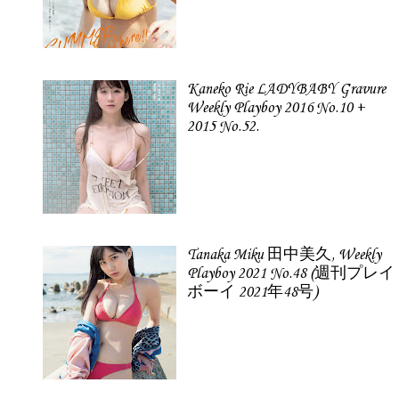
Kaneko Rie LADYBABY Gravure
Weekly Playboy 2016 No.10 +
2015 No.52.
Tanaka Miku 田中美久, Weekly
Playboy 2021 No.48 (週刊プレイ
ボーイ 2021年48号)