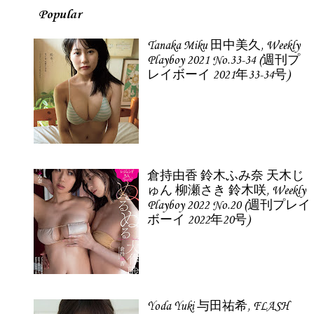
Popular
Tanaka Miku 田中美久, Weekly
Playboy 2021 No.33-34 (週刊プ
レイボーイ 2021年33-34号)
倉持由香 鈴木ふみ奈 天木じ
ゅん 柳瀬さき 鈴木咲, Weekly
Playboy 2022 No.20 (週刊プレイ
ボーイ 2022年20号)
Yoda Yuki 与田祐希, FLASH