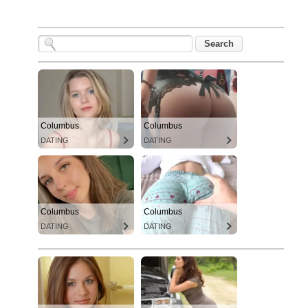
Columbus
Columbus
DATING
DATING
Columbus
Columbus
DATING
DATING