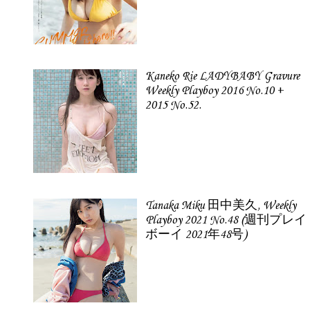
Kaneko Rie LADYBABY Gravure
Weekly Playboy 2016 No.10 +
2015 No.52.
Tanaka Miku 田中美久, Weekly
Playboy 2021 No.48 (週刊プレイ
ボーイ 2021年48号)