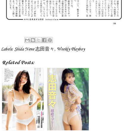
Labels:
Shida Nene 志田音々
,
Weekly Playboy
Related Posts: