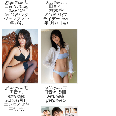
Shida Nene 志
Shida Nene 志
田音々, Young
田音々,
Jump 2024
FRIDAY
No.23 (ヤング
2024.03.15 (フ
ジャンプ 2024
ライデー 2024
年23号)
年3月15日号)
Shida Nene 志
Shida Nene 志
田音々,
田音々, 別冊
ENTAME
SPA! 旬撮
2024.04 (月刊
GIRL Vol.09
エンタメ 2024
年4月号)