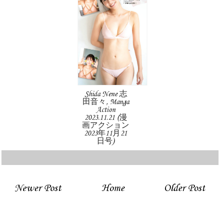
Shida Nene 志
田音々, Manga
Action
2023.11.21 (漫
画アクション
2023年11月21
日号)
Newer Post
Home
Older Post