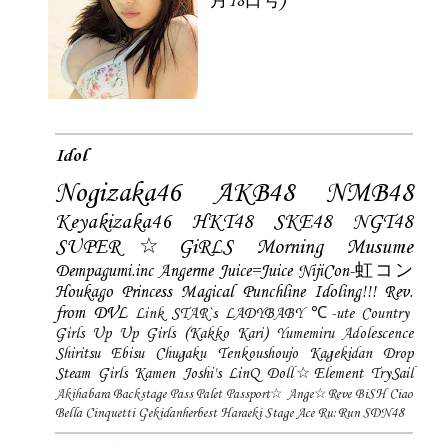
月18日号)
Idol
Nogizaka46
AKB48
NMB48
Keyakizaka46
HKT48
SKE48
NGT48
SUPER☆GiRLS
Morning Musume
Dempagumi.inc
Angerme
Juice=Juice
NijiCon-虹コン
Houkago Princess
Magical Punchline
Idoling!!!
Rev.
from DVL
Link STAR`s
LADYBABY
℃-ute
Country
Girls
Up Up Girls (Kakko Kari)
Yumemiru Adolescence
Shiritsu Ebisu Chugaku
Tenkoushoujo Kagekidan
Drop
Steam Girls
Kamen Joshi's
LinQ
Doll☆Element
TrySail
Akihabara Backstage Pass
Palet
Passport☆
Ange☆Reve
BiSH
Ciao
Bella Cinquetti
Gekidanherbest
Haraeki Stage Ace
Ru:Run
SDN48