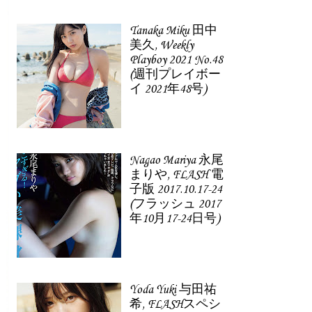
Tanaka Miku 田中
美久, Weekly
Playboy 2021 No.48
(週刊プレイボー
イ 2021年48号)
Nagao Mariya 永尾
まりや, FLASH 電
子版 2017.10.17-24
(フラッシュ 2017
年10月17-24日号)
Yoda Yuki 与田祐
希, FLASHスペシ