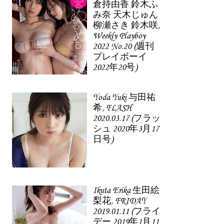
倉持由香 鈴木ふ
み奈 天木じゅん
柳瀬さき 鈴木咲,
Weekly Playboy
2022 No.20 (週刊
プレイボーイ
2022年20号)
Yoda Yuki 与田祐
希, FLASH
2020.03.17 (フラッ
シュ 2020年3月17
日号)
Ikuta Erika 生田絵
梨花, FRIDAY
2019.01.11 (フライ
デー 2019年1月11