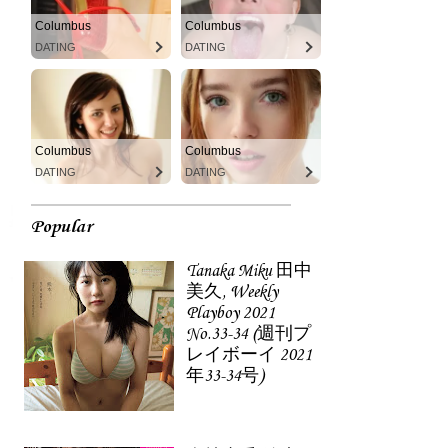
Columbus
Columbus
DATING
DATING
Columbus
Columbus
DATING
DATING
Popular
Tanaka Miku 田中
美久, Weekly
Playboy 2021
No.33-34 (週刊プ
レイボーイ 2021
年33-34号)