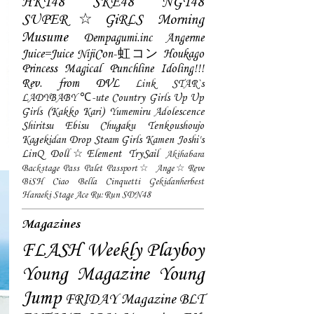
HKT48
SKE48
NGT48
SUPER☆GiRLS
Morning
Musume
Dempagumi.inc
Angerme
Juice=Juice
NijiCon-虹コン
Houkago
Princess
Magical Punchline
Idoling!!!
Rev. from DVL
Link STAR`s
LADYBABY
℃-ute
Country Girls
Up Up
Girls (Kakko Kari)
Yumemiru Adolescence
Shiritsu Ebisu Chugaku
Tenkoushoujo
Kagekidan
Drop
Steam Girls
Kamen Joshi's
LinQ
Doll☆Element
TrySail
Akihabara
Backstage Pass
Palet
Passport☆
Ange☆Reve
BiSH
Ciao Bella Cinquetti
Gekidanherbest
Haraeki Stage Ace
Ru:Run
SDN48
Magazines
FLASH
Weekly Playboy
Young Magazine
Young
Jump
FRIDAY Magazine
BLT