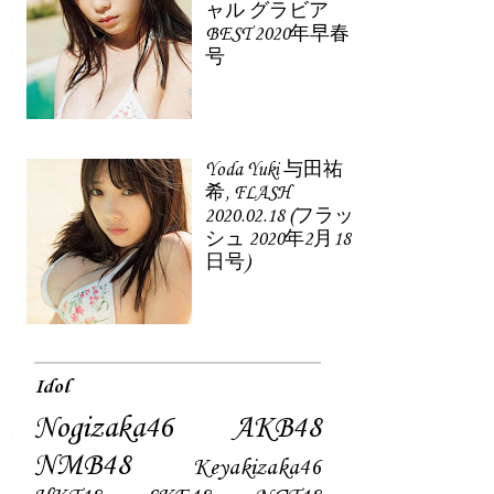
ャル グラビア
BEST 2020年早春
号
Yoda Yuki 与田祐
希, FLASH
2020.02.18 (フラッ
シュ 2020年2月18
日号)
Idol
Nogizaka46
AKB48
NMB48
Keyakizaka46