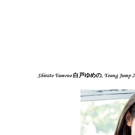
Shirato Yumeno 白戸ゆめの, Young Jum