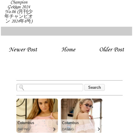
Champion
Gekkan 2024
No.06 (月刊少
年チャンピオ
ン 2024年6号)
Newer Post
Home
Older Post
Columbus
Columbus
DATING
DATING