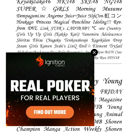
Keyakizaka46
HKT48
SKE48
NGT48
SUPER☆GiRLS
Morning Musume
Dempagumi.inc
Angerme
Juice=Juice
NijiCon-虹コン
Houkago Princess
Magical Punchline
Idoling!!!
Rev.
from DVL
Link STAR`s
LADYBABY
℃-ute
Country
Girls
Up Up Girls (Kakko Kari)
Yumemiru Adolescence
Shiritsu Ebisu Chugaku
Tenkoushoujo Kagekidan
Drop
Steam Girls
Kamen Joshi's
LinQ
Doll☆Element
TrySail
Akihabara Backstage Pass
Palet
Passport☆
Ange☆Reve
BiSH
Ciao
Bella Cinquetti
Gekidanherbest
Haraeki Stage Ace
Ru:Run
SDN48
Magazines
FLASH
Weekly Playboy
Young
Magazine
Young Jump
FRIDAY
Magazine
BLT
ENTAME
SPA! Magazine
EX-Taishu
Young Gangan
UTB
Young
Champion
Big Comic Spirtis
Young Animal
Shonen Magazine
BUBKA
BOMB
Shonen
Champion
Manga Action
Weekly Shonen