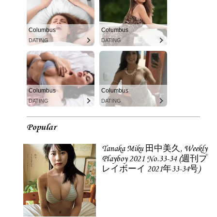
Columbus
Columbus
DATING
DATING
Columbus
Columbus
DATING
DATING
Popular
Tanaka Miku 田中美久, Weekly
Playboy 2021 No.33-34 (週刊プ
レイボーイ 2021年33-34号)