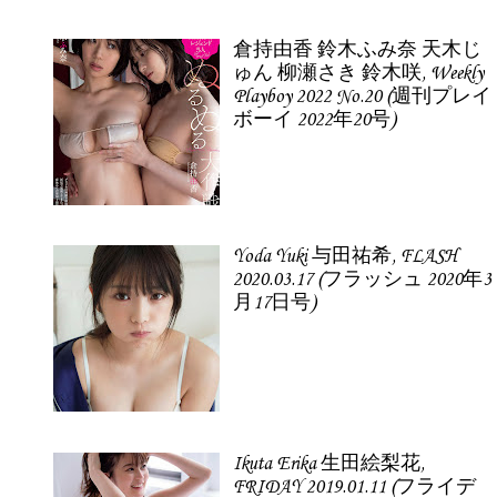
倉持由香 鈴木ふみ奈 天木じ
ゅん 柳瀬さき 鈴木咲, Weekly
Playboy 2022 No.20 (週刊プレイ
ボーイ 2022年20号)
Yoda Yuki 与田祐希, FLASH
2020.03.17 (フラッシュ 2020年3
月17日号)
Ikuta Erika 生田絵梨花,
FRIDAY 2019.01.11 (フライデ