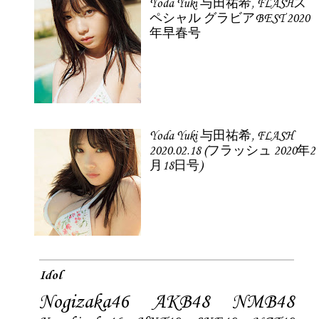
Yoda Yuki 与田祐希, FLASHス
ペシャル グラビアBEST 2020
年早春号
Yoda Yuki 与田祐希, FLASH
2020.02.18 (フラッシュ 2020年2
月18日号)
Idol
Nogizaka46
AKB48
NMB48