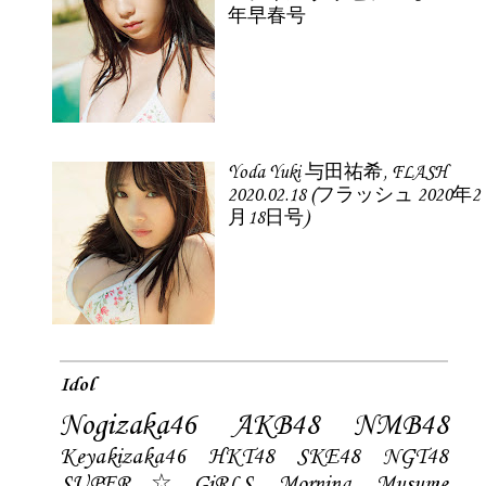
年早春号
Yoda Yuki 与田祐希, FLASH
2020.02.18 (フラッシュ 2020年2
月18日号)
Idol
Nogizaka46
AKB48
NMB48
Keyakizaka46
HKT48
SKE48
NGT48
SUPER☆GiRLS
Morning Musume