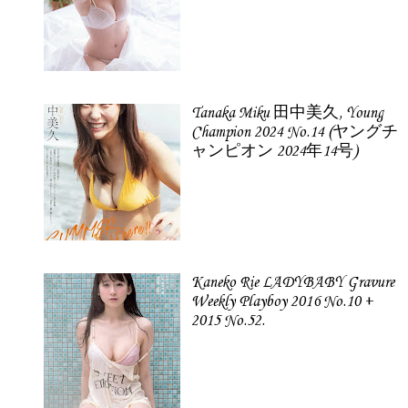
Tanaka Miku 田中美久, Young
Champion 2024 No.14 (ヤングチ
ャンピオン 2024年14号)
Kaneko Rie LADYBABY Gravure
Weekly Playboy 2016 No.10 +
2015 No.52.