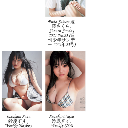
Endo Sakura 遠
藤さくら,
Shonen Sunday
2024 No.23 (週
刊少年サンデ
ー 2024年23号)
Suzuhara Suzu
Suzuhara Suzu
鈴原すず,
鈴原すず,
Weekly Playboy
Weekly SPA!