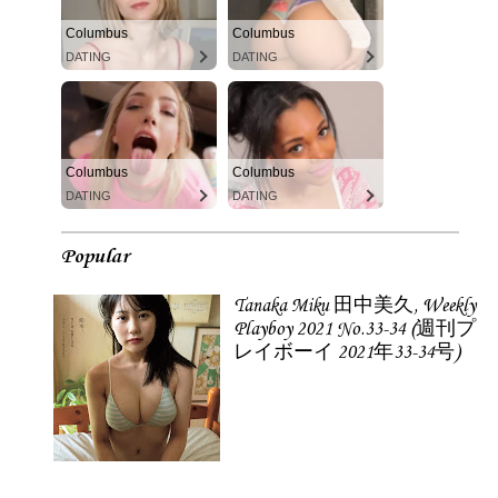
Columbus
Columbus
DATING
DATING
Columbus
Columbus
DATING
DATING
Popular
Tanaka Miku 田中美久, Weekly
Playboy 2021 No.33-34 (週刊プ
レイボーイ 2021年33-34号)