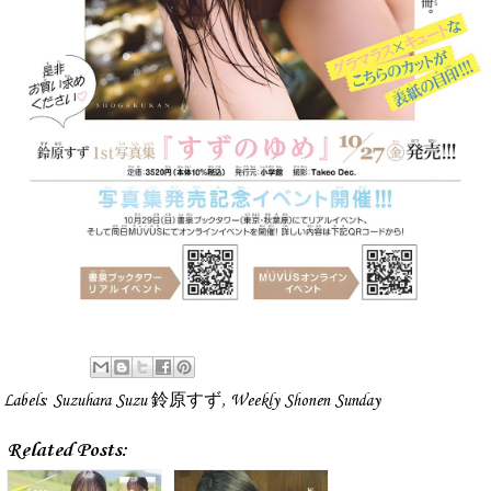
Labels:
Suzuhara Suzu 鈴原すず
,
Weekly Shonen Sunday
Related Posts: