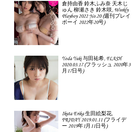
倉持由香 鈴木ふみ奈 天木じ
ゅん 柳瀬さき 鈴木咲, Weekly
Playboy 2022 No.20 (週刊プレイ
ボーイ 2022年20号)
Yoda Yuki 与田祐希, FLASH
2020.03.17 (フラッシュ 2020年3
月17日号)
Ikuta Erika 生田絵梨花,
FRIDAY 2019.01.11 (フライデ
ー 2019年1月11日号)