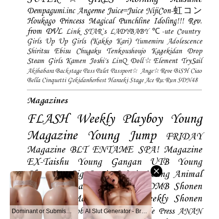
Dempagumi.inc
Angerme
Juice=Juice
NijiCon-虹コン
Houkago Princess
Magical Punchline
Idoling!!!
Rev.
from DVL
Link STAR`s
LADYBABY
℃-ute
Country
Girls
Up Up Girls (Kakko Kari)
Yumemiru Adolescence
Shiritsu Ebisu Chugaku
Tenkoushoujo Kagekidan
Drop
Steam Girls
Kamen Joshi's
LinQ
Doll☆Element
TrySail
Akihabara Backstage Pass
Palet
Passport☆
Ange☆Reve
BiSH
Ciao
Bella Cinquetti
Gekidanherbest
Haraeki Stage Ace
Ru:Run
SDN48
Magazines
FLASH
Weekly Playboy
Young
Magazine
Young Jump
FRIDAY
Magazine
BLT
ENTAME
SPA! Magazine
EX-Taishu
Young Gangan
UTB
Young
Champion
Big Comic Spirtis
Young Animal
Shonen Magazine
BUBKA
BOMB
Shonen
Champion
Manga Action
Weekly Shonen
Sunday
Photobooks
BRODY
Hustle Press
ANAN
Dominant or Submissive? Cold or Wild?
AI Slut Generator - Bring your Fantasies to life 🔥