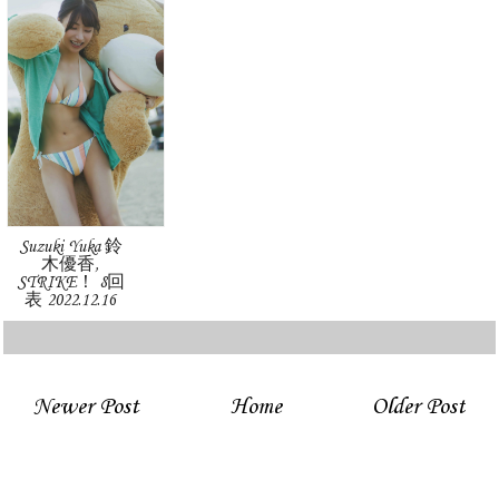
Suzuki Yuka 鈴
木優香,
STRIKE！ 8回
表 2022.12.16
Newer Post
Home
Older Post