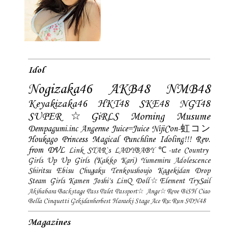
Idol
Nogizaka46
AKB48
NMB48
Keyakizaka46
HKT48
SKE48
NGT48
SUPER☆GiRLS
Morning Musume
Dempagumi.inc
Angerme
Juice=Juice
NijiCon-虹コン
Houkago Princess
Magical Punchline
Idoling!!!
Rev.
from DVL
Link STAR`s
LADYBABY
℃-ute
Country
Girls
Up Up Girls (Kakko Kari)
Yumemiru Adolescence
Shiritsu Ebisu Chugaku
Tenkoushoujo Kagekidan
Drop
Steam Girls
Kamen Joshi's
LinQ
Doll☆Element
TrySail
Akihabara Backstage Pass
Palet
Passport☆
Ange☆Reve
BiSH
Ciao
Bella Cinquetti
Gekidanherbest
Haraeki Stage Ace
Ru:Run
SDN48
Magazines