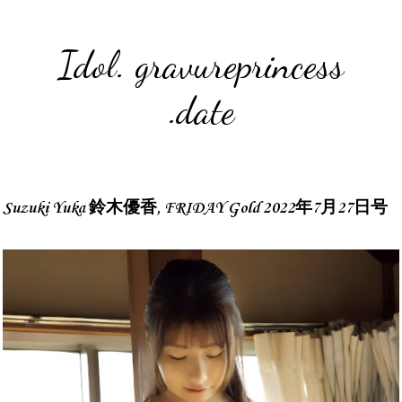
Idol. gravureprincess
.date
Suzuki Yuka 鈴木優香, FRIDAY Gold 2022年7月27日号