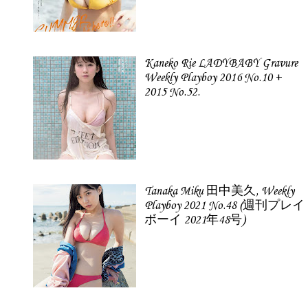
Kaneko Rie LADYBABY Gravure
Weekly Playboy 2016 No.10 +
2015 No.52.
Tanaka Miku 田中美久, Weekly
Playboy 2021 No.48 (週刊プレイ
ボーイ 2021年48号)