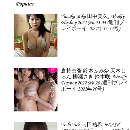
Popular
Tanaka Miku 田中美久, Weekly
Playboy 2021 No.33-34 (週刊プ
レイボーイ 2021年33-34号)
倉持由香 鈴木ふみ奈 天木じ
ゅん 柳瀬さき 鈴木咲, Weekly
Playboy 2022 No.20 (週刊プレイ
ボーイ 2022年20号)
Yoda Yuki 与田祐希, FLASH