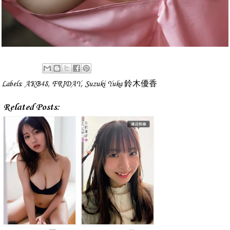
Labels:
AKB48
,
FRIDAY
,
Suzuki Yuka 鈴木優香
Related Posts: