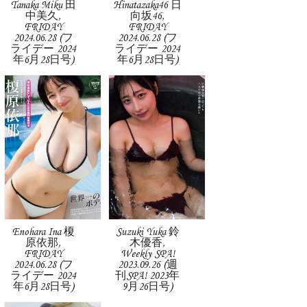
Tanaka Miku 田
Hinatazaka46 日
中美久,
向坂46,
FRIDAY
FRIDAY
2024.06.28 (フ
2024.06.28 (フ
ライデー 2024
ライデー 2024
年6月28日号)
年6月28日号)
Enohara Ina 榎
Suzuki Yuka 鈴
原依那,
木優香,
FRIDAY
Weekly SPA!
2024.06.28 (フ
2023.09.26 (週
ライデー 2024
刊SPA! 2023年
年6月28日号)
9月26日号)