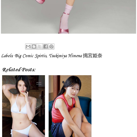
Labels:
Big Comic Spirtis
,
Tsukimiya Himena 搗宮姫奈
Related Posts: