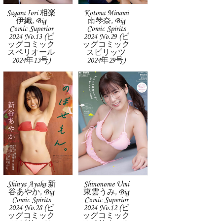
Sagara Iori 相楽
Kotona Minami
伊織, Big
南琴奈, Big
Comic Superior
Comic Spirits
2024 No.13 (ビ
2024 No.29 (ビ
ッグコミック
ッグコミック
スペリオール
スピリッツ
2024年13号)
2024年29号)
Shinya Ayaka 新
Shinonome Umi
谷あやか, Big
東雲うみ, Big
Comic Spirits
Comic Superior
2024 No.28 (ビ
2024 No.12 (ビ
ッグコミック
ッグコミック