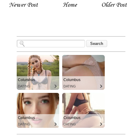
Newer Post
Home
Older Post
Columbus
Columbus
DATING
DATING
Columbus
Columbus
DATING
DATING