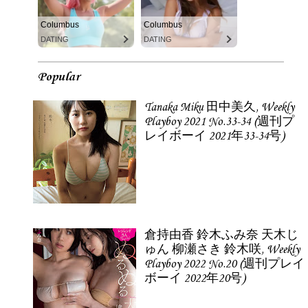
Columbus
Columbus
DATING
DATING
Popular
Tanaka Miku 田中美久, Weekly
Playboy 2021 No.33-34 (週刊プ
レイボーイ 2021年33-34号)
倉持由香 鈴木ふみ奈 天木じ
ゅん 柳瀬さき 鈴木咲, Weekly
Playboy 2022 No.20 (週刊プレイ
ボーイ 2022年20号)