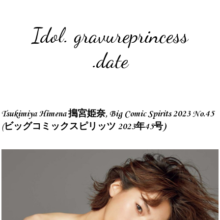
Idol. gravureprincess
.date
Tsukimiya Himena 搗宮姫奈, Big Comic Spirits 2023 No.45
(ビッグコミックスピリッツ 2023年45号)