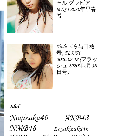
ャル グラビア
BEST 2020年早春
号
Yoda Yuki 与田祐
希, FLASH
2020.02.18 (フラッ
シュ 2020年2月18
日号)
Idol
Nogizaka46
AKB48
NMB48
Keyakizaka46