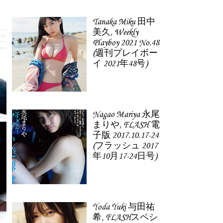
Tanaka Miku 田中
美久, Weekly
Playboy 2021 No.48
(週刊プレイボー
イ 2021年48号)
Nagao Mariya 永尾
まりや, FLASH 電
子版 2017.10.17-24
(フラッシュ 2017
年10月17-24日号)
Yoda Yuki 与田祐
希, FLASHスペシ