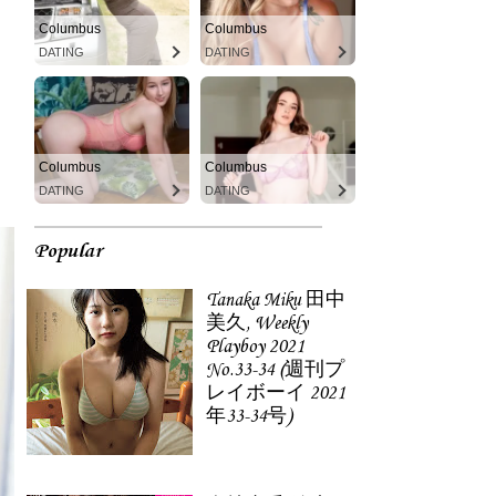
Columbus
Columbus
DATING
DATING
Columbus
Columbus
DATING
DATING
Popular
Tanaka Miku 田中
美久, Weekly
Playboy 2021
No.33-34 (週刊プ
レイボーイ 2021
年33-34号)