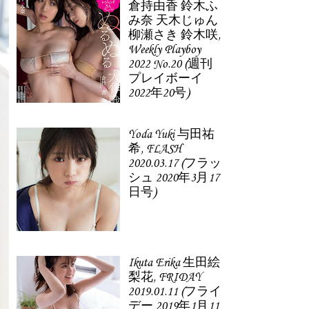
倉持由香 鈴木ふ
み奈 天木じゅん
柳瀬さき 鈴木咲,
Weekly Playboy
2022 No.20 (週刊
プレイボーイ
2022年20号)
Yoda Yuki 与田祐
希, FLASH
2020.03.17 (フラッ
シュ 2020年3月17
日号)
Ikuta Erika 生田絵
梨花, FRIDAY
2019.01.11 (フライ
デー 2019年1月11