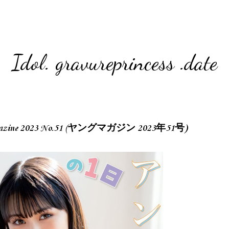
Idol. gravureprincess .date
gazine 2023 No.51 (ヤングマガジン 2023年51号)