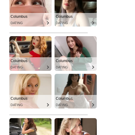
Columbus
Columbus
DATING
DATING
Columbus
Columbus
DATING
DATING
Columbus
Columbus
DATING
DATING