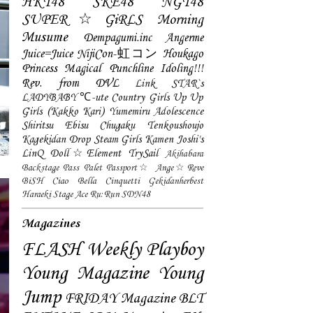
HKT48
SKE48
NGT48
SUPER☆GiRLS
Morning
Musume
Dempagumi.inc
Angerme
Juice=Juice
NijiCon-虹コン
Houkago
Princess
Magical Punchline
Idoling!!!
Rev. from DVL
Link STAR`s
LADYBABY
℃-ute
Country Girls
Up Up
Girls (Kakko Kari)
Yumemiru Adolescence
Shiritsu Ebisu Chugaku
Tenkoushoujo
Kagekidan
Drop
Steam Girls
Kamen Joshi's
LinQ
Doll☆Element
TrySail
Akihabara
Backstage Pass
Palet
Passport☆
Ange☆Reve
BiSH
Ciao Bella Cinquetti
Gekidanherbest
Haraeki Stage Ace
Ru:Run
SDN48
Magazines
FLASH
Weekly Playboy
Young Magazine
Young
Jump
FRIDAY Magazine
BLT