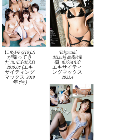
にR-I-P GIRLS
Takanashi
が帰ってき
Mizuki 高梨瑞
た!!!, EX-MAX!
樹, EX-MAX!
2019.08 (エキ
エキサイティ
サイティング
ングマックス
マックス 2019
2023.4
年8号)