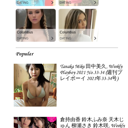
DATING
DATING
Columbus
Columbus
DATING
DATING
Popular
Tanaka Miku 田中美久, Weekly
Playboy 2021 No.33-34 (週刊プ
レイボーイ 2021年33-34号)
倉持由香 鈴木ふみ奈 天木じ
ゅん 柳瀬さき 鈴木咲, Weekly