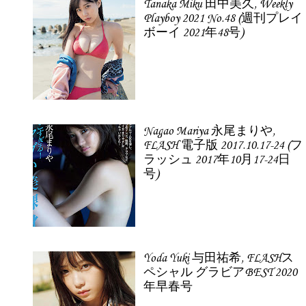
Tanaka Miku 田中美久, Weekly
Playboy 2021 No.48 (週刊プレイ
ボーイ 2021年48号)
Nagao Mariya 永尾まりや,
FLASH 電子版 2017.10.17-24 (フ
ラッシュ 2017年10月17-24日
号)
Yoda Yuki 与田祐希, FLASHス
ペシャル グラビアBEST 2020
年早春号