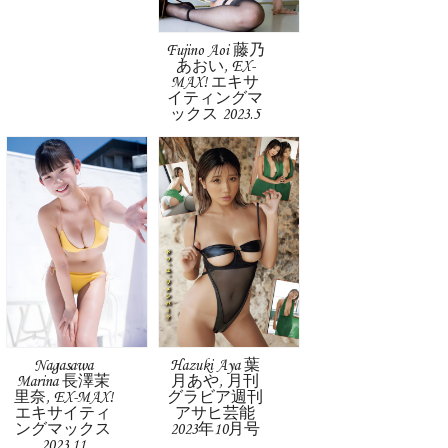
Fujino Aoi 藤乃
あおい, EX-
MAX! エキサ
イティングマ
ックス 2023.5
Nagasawa
Hazuki Aya 葉
Marina 長澤茉
月あや, 月刊
里奈, EX-MAX!
グラビア週刊
エキサイティ
アサヒ芸能
ングマックス
2023年10月号
2023.11