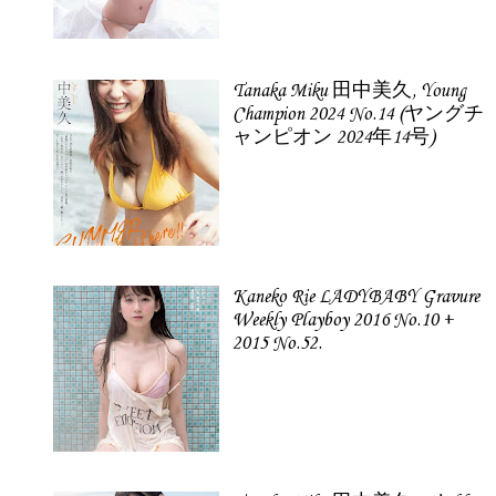
Tanaka Miku 田中美久, Young
Champion 2024 No.14 (ヤングチ
ャンピオン 2024年14号)
Kaneko Rie LADYBABY Gravure
Weekly Playboy 2016 No.10 +
2015 No.52.