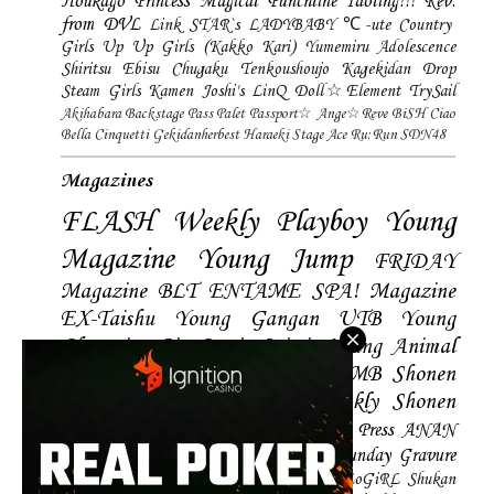
Houkago Princess
Magical Punchline
Idoling!!!
Rev.
from DVL
Link STAR`s
LADYBABY
℃-ute
Country
Girls
Up Up Girls (Kakko Kari)
Yumemiru Adolescence
Shiritsu Ebisu Chugaku
Tenkoushoujo Kagekidan
Drop
Steam Girls
Kamen Joshi's
LinQ
Doll☆Element
TrySail
Akihabara Backstage Pass
Palet
Passport☆
Ange☆Reve
BiSH
Ciao
Bella Cinquetti
Gekidanherbest
Haraeki Stage Ace
Ru:Run
SDN48
Magazines
FLASH
Weekly Playboy
Young
Magazine
Young Jump
FRIDAY
Magazine
BLT
ENTAME
SPA! Magazine
EX-Taishu
Young Gangan
UTB
Young
Champion
Big Comic Spirtis
Young Animal
Shonen Magazine
BUBKA
BOMB
Shonen
Champion
Manga Action
Weekly Shonen
Sunday
Photobooks
BRODY
Hustle Press
ANAN
Magazine
SMART Magazine
Young Sunday
Gravure
The Television
CD&DL My Girl
Daily LoGiRL
Shukan