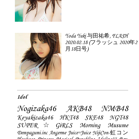
Yoda Yuki 与田祐希, FLASH
2020.02.18 (フラッシュ 2020年2
月18日号)
Idol
Nogizaka46
AKB48
NMB48
Keyakizaka46
HKT48
SKE48
NGT48
SUPER☆GiRLS
Morning Musume
Dempagumi.inc
Angerme
Juice=Juice
NijiCon-虹コン