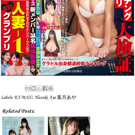
Labels:
EX-MAX!
,
Hazuki Aya 葉月あや
Related Posts: