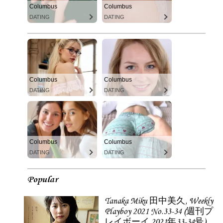
Columbus
Columbus
DATING
DATING
Columbus
Columbus
DATING
DATING
Columbus
Columbus
DATING
DATING
Popular
Tanaka Miku 田中美久, Weekly
Playboy 2021 No.33-34 (週刊プ
レイボーイ 2021年33-34号)