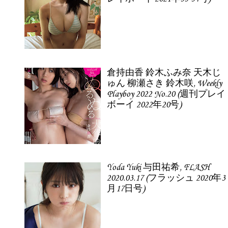
倉持由香 鈴木ふみ奈 天木じ
ゅん 柳瀬さき 鈴木咲, Weekly
Playboy 2022 No.20 (週刊プレイ
ボーイ 2022年20号)
Yoda Yuki 与田祐希, FLASH
2020.03.17 (フラッシュ 2020年3
月17日号)