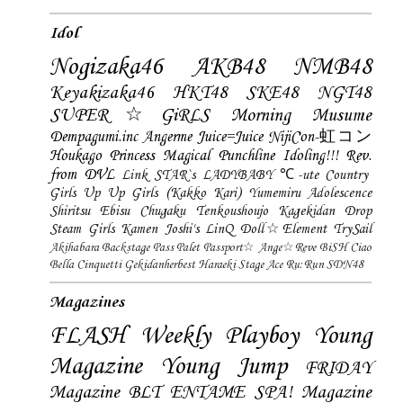
Idol
Nogizaka46
AKB48
NMB48
Keyakizaka46
HKT48
SKE48
NGT48
SUPER☆GiRLS
Morning Musume
Dempagumi.inc
Angerme
Juice=Juice
NijiCon-虹コン
Houkago Princess
Magical Punchline
Idoling!!!
Rev.
from DVL
Link STAR`s
LADYBABY
℃-ute
Country
Girls
Up Up Girls (Kakko Kari)
Yumemiru Adolescence
Shiritsu Ebisu Chugaku
Tenkoushoujo Kagekidan
Drop
Steam Girls
Kamen Joshi's
LinQ
Doll☆Element
TrySail
Akihabara Backstage Pass
Palet
Passport☆
Ange☆Reve
BiSH
Ciao
Bella Cinquetti
Gekidanherbest
Haraeki Stage Ace
Ru:Run
SDN48
Magazines
FLASH
Weekly Playboy
Young
Magazine
Young Jump
FRIDAY
Magazine
BLT
ENTAME
SPA! Magazine