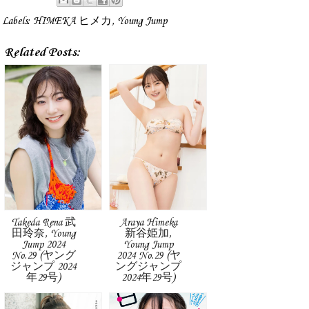
Labels:
HIMEKA ヒメカ
,
Young Jump
Related Posts:
Takeda Rena 武
Araya Himeka
田玲奈, Young
新谷姫加,
Jump 2024
Young Jump
No.29 (ヤング
2024 No.29 (ヤ
ジャンプ 2024
ングジャンプ
年29号)
2024年29号)