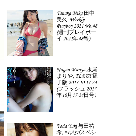
Tanaka Miku 田中
美久, Weekly
Playboy 2021 No.48
(週刊プレイボー
イ 2021年48号)
Nagao Mariya 永尾
まりや, FLASH 電
子版 2017.10.17-24
(フラッシュ 2017
年10月17-24日号)
Yoda Yuki 与田祐
希, FLASHスペシ