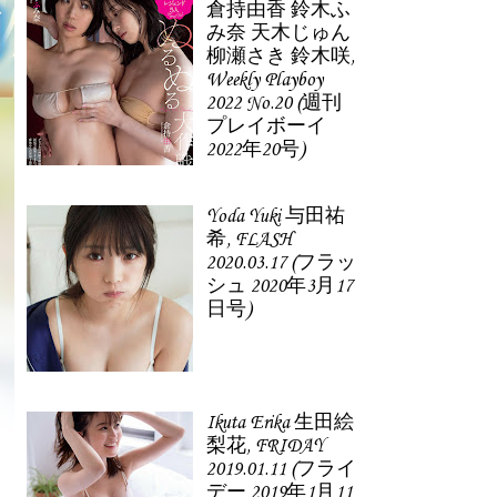
倉持由香 鈴木ふ
み奈 天木じゅん
柳瀬さき 鈴木咲,
Weekly Playboy
2022 No.20 (週刊
プレイボーイ
2022年20号)
Yoda Yuki 与田祐
希, FLASH
2020.03.17 (フラッ
シュ 2020年3月17
日号)
Ikuta Erika 生田絵
梨花, FRIDAY
2019.01.11 (フライ
デー 2019年1月11