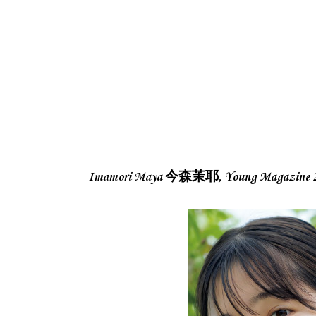
Imamori Maya 今森茉耶, Young Magazi