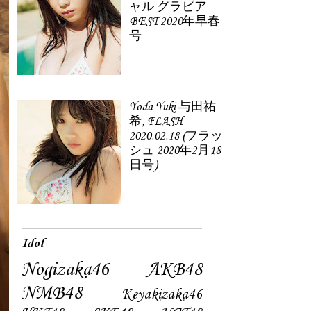
ャル グラビア
BEST 2020年早春
号
Yoda Yuki 与田祐
希, FLASH
2020.02.18 (フラッ
シュ 2020年2月18
日号)
Idol
Nogizaka46
AKB48
NMB48
Keyakizaka46