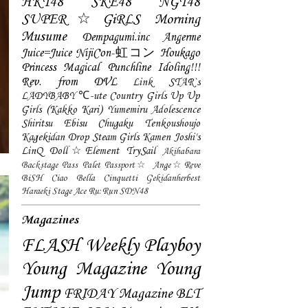
HKT48
SKE48
NGT48
SUPER☆GiRLS
Morning
Musume
Dempagumi.inc
Angerme
Juice=Juice
NijiCon-虹コン
Houkago
Princess
Magical Punchline
Idoling!!!
Rev. from DVL
Link STAR`s
LADYBABY
℃-ute
Country Girls
Up Up
Girls (Kakko Kari)
Yumemiru Adolescence
Shiritsu Ebisu Chugaku
Tenkoushoujo
Kagekidan
Drop
Steam Girls
Kamen Joshi's
LinQ
Doll☆Element
TrySail
Akihabara
Backstage Pass
Palet
Passport☆
Ange☆Reve
BiSH
Ciao Bella Cinquetti
Gekidanherbest
Haraeki Stage Ace
Ru:Run
SDN48
Magazines
FLASH
Weekly Playboy
Young Magazine
Young
Jump
FRIDAY Magazine
BLT