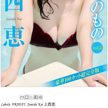
Labels:
FRIDAY
,
Jonishi Kei 上西恵