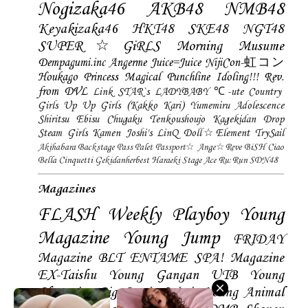
Nogizaka46
AKB48
NMB48
Keyakizaka46
HKT48
SKE48
NGT48
SUPER☆GiRLS
Morning Musume
Dempagumi.inc
Angerme
Juice=Juice
NijiCon-虹コン
Houkago Princess
Magical Punchline
Idoling!!!
Rev.
from DVL
Link STAR`s
LADYBABY
℃-ute
Country
Girls
Up Up Girls (Kakko Kari)
Yumemiru Adolescence
Shiritsu Ebisu Chugaku
Tenkoushoujo Kagekidan
Drop
Steam Girls
Kamen Joshi's
LinQ
Doll☆Element
TrySail
Akihabara Backstage Pass
Palet
Passport☆
Ange☆Reve
BiSH
Ciao
Bella Cinquetti
Gekidanherbest
Haraeki Stage Ace
Ru:Run
SDN48
Magazines
FLASH
Weekly Playboy
Young
Magazine
Young Jump
FRIDAY
Magazine
BLT
ENTAME
SPA! Magazine
EX-Taishu
Young Gangan
UTB
Young
Champion
Big Comic Spirtis
Young Animal