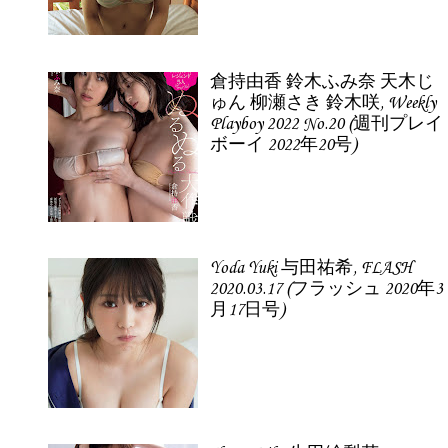
倉持由香 鈴木ふみ奈 天木じ
ゅん 柳瀬さき 鈴木咲, Weekly
Playboy 2022 No.20 (週刊プレイ
ボーイ 2022年20号)
Yoda Yuki 与田祐希, FLASH
2020.03.17 (フラッシュ 2020年3
月17日号)