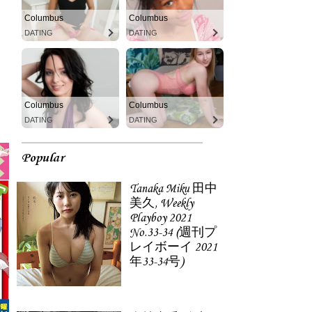
Columbus
Columbus
DATING
DATING
Columbus
Columbus
DATING
DATING
Popular
Tanaka Miku 田中
美久, Weekly
Playboy 2021
No.33-34 (週刊プ
レイボーイ 2021
年33-34号)