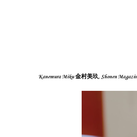
Kanemura Miku 金村美玖, Shonen Maga