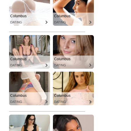
Columbus
Columbus
DATING
DATING
Columbus
Columbus
DATING
DATING
Columbus
Columbus
DATING
DATING