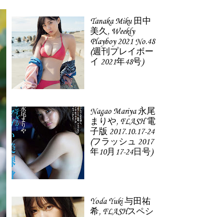
Tanaka Miku 田中
美久, Weekly
Playboy 2021 No.48
(週刊プレイボー
イ 2021年48号)
Nagao Mariya 永尾
まりや, FLASH 電
子版 2017.10.17-24
(フラッシュ 2017
年10月17-24日号)
Yoda Yuki 与田祐
希, FLASHスペシ