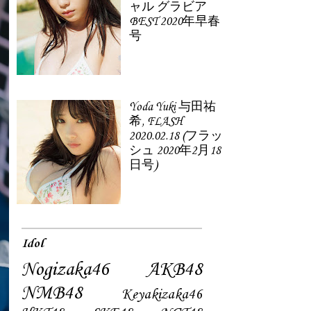
ャル グラビア
BEST 2020年早春
号
Yoda Yuki 与田祐
希, FLASH
2020.02.18 (フラッ
シュ 2020年2月18
日号)
Idol
Nogizaka46
AKB48
NMB48
Keyakizaka46