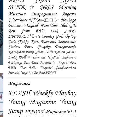
HKT48
SKE48
NGT48
SUPER☆GiRLS
Morning
Musume
Dempagumi.inc
Angerme
Juice=Juice
NijiCon-虹コン
Houkago
Princess
Magical Punchline
Idoling!!!
Rev. from DVL
Link STAR`s
LADYBABY
℃-ute
Country Girls
Up Up
Girls (Kakko Kari)
Yumemiru Adolescence
Shiritsu Ebisu Chugaku
Tenkoushoujo
Kagekidan
Drop
Steam Girls
Kamen Joshi's
LinQ
Doll☆Element
TrySail
Akihabara
Backstage Pass
Palet
Passport☆
Ange☆Reve
BiSH
Ciao Bella Cinquetti
Gekidanherbest
Haraeki Stage Ace
Ru:Run
SDN48
Magazines
FLASH
Weekly Playboy
Young Magazine
Young
Jump
FRIDAY Magazine
BLT