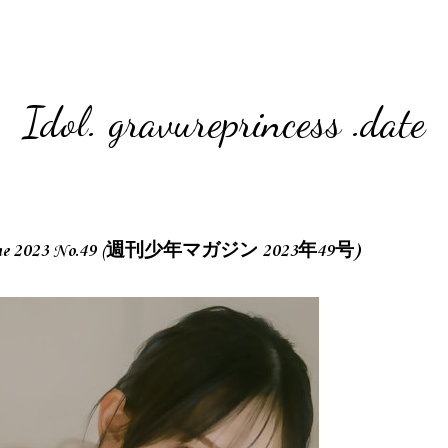
Idol. gravureprincess .date
zine 2023 No.49 (週刊少年マガジン 2023年49号)