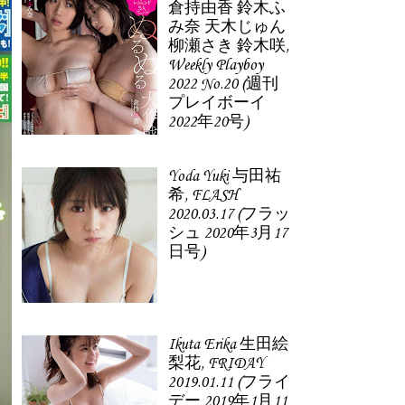
倉持由香 鈴木ふ
み奈 天木じゅん
柳瀬さき 鈴木咲,
Weekly Playboy
2022 No.20 (週刊
プレイボーイ
2022年20号)
Yoda Yuki 与田祐
希, FLASH
2020.03.17 (フラッ
シュ 2020年3月17
日号)
Ikuta Erika 生田絵
梨花, FRIDAY
2019.01.11 (フライ
デー 2019年1月11