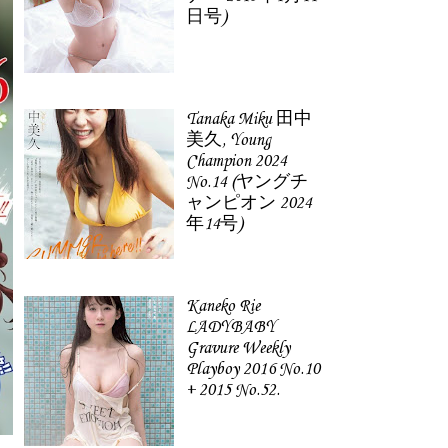
日号)
Tanaka Miku 田中
美久, Young
Champion 2024
No.14 (ヤングチ
ャンピオン 2024
年14号)
Kaneko Rie
LADYBABY
Gravure Weekly
Playboy 2016 No.10
+ 2015 No.52.