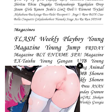
Shiritsu Ebisu Chugaku
Tenkoushoujo Kagekidan
Drop
Steam Girls
Kamen Joshi's
LinQ
Doll☆Element
TrySail
Akihabara Backstage Pass
Palet
Passport☆
Ange☆Reve
BiSH
Ciao
Bella Cinquetti
Gekidanherbest
Haraeki Stage Ace
Ru:Run
SDN48
Magazines
FLASH
Weekly Playboy
Young
Magazine
Young Jump
FRIDAY
Magazine
BLT
ENTAME
SPA! Magazine
EX-Taishu
Young Gangan
UTB
Young
Champion
Big Comic Spirtis
Young Animal
Shonen Magazine
BUBKA
BOMB
Shonen
Champion
Manga Action
Weekly Shonen
Sunday
Photobooks
BRODY
Hustle Press
ANAN
Magazine
SMART Magazine
Young Sunday
Gravure
The Television
CD&DL My Girl
Daily LoGiRL
Shukan
Taishu
Girls! Magazine
Soccer Game King
Weekly Georgia
Sunday Magazine
Mery Magazine