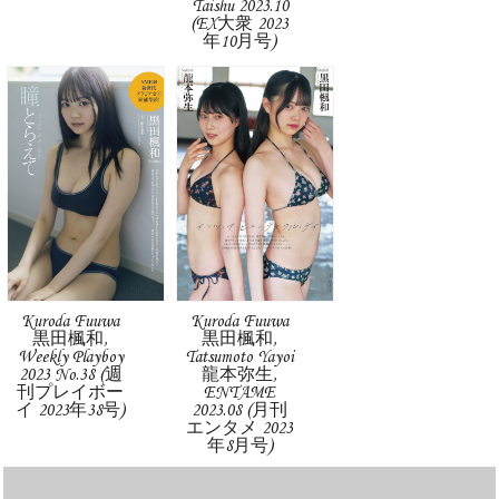
Taishu 2023.10
(EX大衆 2023
年10月号)
Kuroda Fuuwa
Kuroda Fuuwa
黒田楓和,
黒田楓和,
Weekly Playboy
Tatsumoto Yayoi
2023 No.38 (週
龍本弥生,
刊プレイボー
ENTAME
イ 2023年38号)
2023.08 (月刊
エンタメ 2023
年8月号)