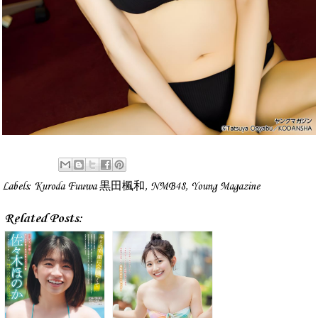
Labels:
Kuroda Fuuwa 黒田楓和
,
NMB48
,
Young Magazine
Related Posts: