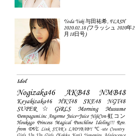
Yoda Yuki 与田祐希, FLASH
2020.02.18 (フラッシュ 2020年2
月18日号)
Idol
Nogizaka46
AKB48
NMB48
Keyakizaka46
HKT48
SKE48
NGT48
SUPER☆GiRLS
Morning Musume
Dempagumi.inc
Angerme
Juice=Juice
NijiCon-虹コン
Houkago Princess
Magical Punchline
Idoling!!!
Rev.
from DVL
Link STAR`s
LADYBABY
℃-ute
Country
Girls
Up Up Girls (Kakko Kari)
Yumemiru Adolescence