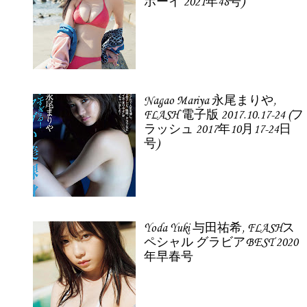
ボーイ 2021年48号)
Nagao Mariya 永尾まりや,
FLASH 電子版 2017.10.17-24 (フ
ラッシュ 2017年10月17-24日
号)
Yoda Yuki 与田祐希, FLASHス
ペシャル グラビアBEST 2020
年早春号