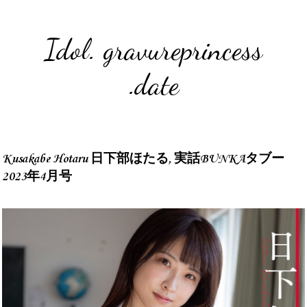
Idol. gravureprincess
.date
Kusakabe Hotaru 日下部ほたる, 実話BUNKAタブー
2023年4月号