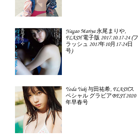
Nagao Mariya 永尾まりや,
FLASH 電子版 2017.10.17-24 (フ
ラッシュ 2017年10月17-24日
号)
Yoda Yuki 与田祐希, FLASHス
ペシャル グラビアBEST 2020
年早春号