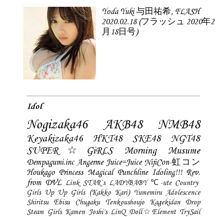
Yoda Yuki 与田祐希, FLASH
2020.02.18 (フラッシュ 2020年2
月18日号)
Idol
Nogizaka46
AKB48
NMB48
Keyakizaka46
HKT48
SKE48
NGT48
SUPER☆GiRLS
Morning Musume
Dempagumi.inc
Angerme
Juice=Juice
NijiCon-虹コン
Houkago Princess
Magical Punchline
Idoling!!!
Rev.
from DVL
Link STAR`s
LADYBABY
℃-ute
Country
Girls
Up Up Girls (Kakko Kari)
Yumemiru Adolescence
Shiritsu Ebisu Chugaku
Tenkoushoujo Kagekidan
Drop
Steam Girls
Kamen Joshi's
LinQ
Doll☆Element
TrySail