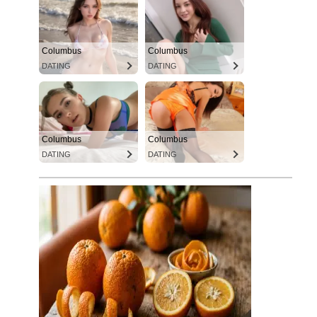
Columbus
Columbus
DATING
DATING
Columbus
Columbus
DATING
DATING