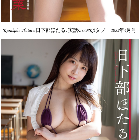
Kusakabe Hotaru 日下部ほたる, 実話BUNKAタブー2023年4月号