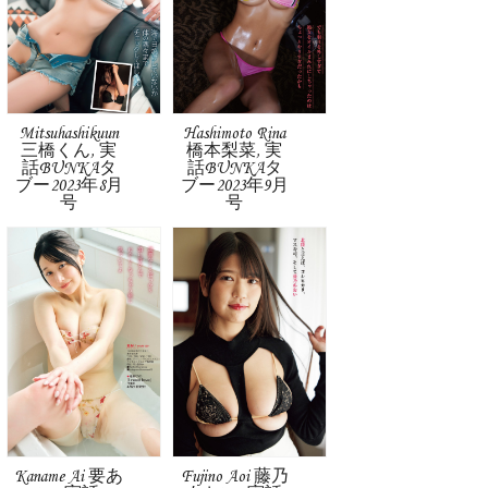
Mitsuhashikuun
Hashimoto Rina
三橋くん, 実
橋本梨菜, 実
話BUNKAタ
話BUNKAタ
ブー2023年8月
ブー2023年9月
号
号
Kaname Ai 要あ
Fujino Aoi 藤乃