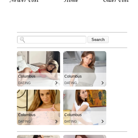
Newer Post
Home
Older Post
Columbus
Columbus
DATING
DATING
Columbus
Columbus
DATING
DATING